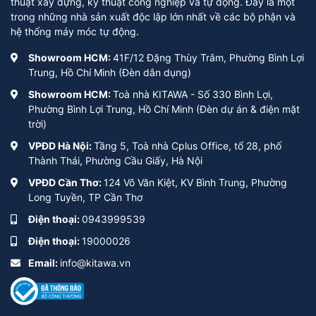
thuật xây dựng, kỹ thuật công nghiệp và tự động. Đây là một
trong những nhà sản xuất độc lập lớn nhất về các bộ phận và
hệ thống máy móc tự động.
Showroom HCM:
41F/12 Đặng Thùy Trâm, Phường Bình Lợi
Trung, Hồ Chí Minh (Đèn dân dụng)
Showroom HCM:
Toà nhà KITAWA - Số 330 Bình Lợi,
Phường Bình Lợi Trung, Hồ Chí Minh (Đèn dự án & điện mặt
trời)
VPĐD Hà Nội:
Tầng 5, Toà nhà Cplus Office, tổ 28, phố
Thành Thái, Phường Cầu Giấy, Hà Nội
VPĐD Cần Thơ:
124 Võ Văn Kiệt, KV Bình Trung, Phường
Long Tuyền, TP Cần Thơ
Điện thoại:
0943999539
Điện thoại:
19000026
Email:
info@kitawa.vn