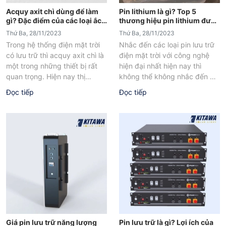
Acquy axit chì dùng để làm
Pin lithium là gì? Top 5
gì? Đặc điểm của các loại ắc
thương hiệu pin lithium được
quy chì phổ biến
ưa chuộng trên thị trường
Thứ Ba, 28/11/2023
Thứ Ba, 28/11/2023
Trong hệ thống điện mặt trời
Nhắc đến các loại pin lưu trữ
có lưu trữ thì acquy axit chì là
điện mặt trời với công nghệ
một trong những thiết bị rất
hiện đại nhất hiện nay thì
quan trọng. Hiện nay thị
không thể không nhắc đến pin
trường...
Lithium....
Đọc tiếp
Đọc tiếp
Giá pin lưu trữ năng lượng
Pin lưu trữ là gì? Lợi ích của