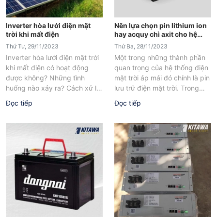
Inverter hòa lưới điện mặt
Nên lựa chọn pin lithium ion
trời khi mất điện
hay acquy chì axit cho hệ
thống điện mặt trời
Thứ Tư, 29/11/2023
Thứ Ba, 28/11/2023
Inverter hòa lưới điện mặt trời
Một trong những thành phần
khi mất điện có hoạt động
quan trọng của hệ thống điện
được không? Những tình
mặt trời áp mái đó chính là pin
huống nào xảy ra? Cách xử lý
lưu trữ điện mặt trời. Trong
như thế nào?...
đó,...
Đọc tiếp
Đọc tiếp