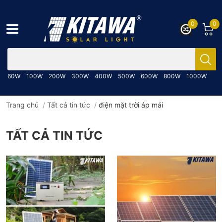
0
0
Bạn cần tìm gì..; Nhập tên sản phẩm..
60W
100W
200W
300W
400W
500W
600W
800W
1000W
Trang chủ
/
Tất cả tin tức
/
điện mặt trời áp mái
TẤT CẢ TIN TỨC