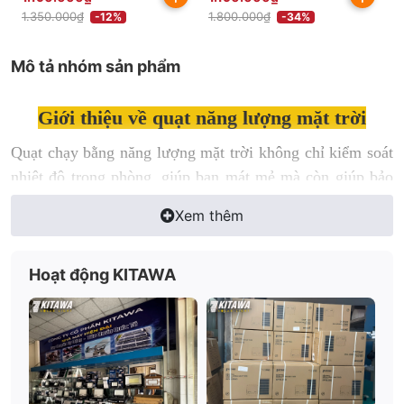
1.350.000₫
1.800.000₫
-12%
-34%
Mô tả nhóm sản phẩm
Giới thiệu về quạt năng lượng mặt trời
Quạt chạy bằng năng lượng mặt trời không chỉ kiểm soát
nhiệt độ trong phòng, giúp bạn mát mẻ mà còn giúp bảo
vệ môi trường, tiết kiệm hóa đơn tiền điện. Quạt sạc năng
Xem thêm
lượng mặt trời là sản phẩm công nghệ hiện đại ứng dụng
năng lượng mặt trời. Đây là sản phẩm thông minh, tiện
lợi, sử dụng dễ dàng, đặc biệt với hiệu năng tốt, hiệu quả
Hoạt động KITAWA
cao. Một thiết bị hoạt động độc lập, mang theo đễ dàng,
thích hợp vơi những chuyến cắm trại, du lịch, câu cá,…
giải pháp cho những ngày nóng cúp điện hay mang theo
đến bất kì đâu để sử dụng mà không cần đến dây điện
nào.