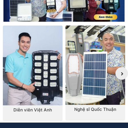
chuyển động, sự chuyển động này tạo nên sự chênh lệch
áp suất giữa phía trước sau và từ đó tạo nên gió.
Nghệ sĩ Quốc Thuận
Diễn viên Việt Anh