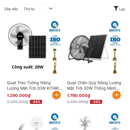
Sắp xếp:
Thứ tự
Lọc
Quạt Treo Tường Năng
Quạt Chân Quỳ Năng Lượng
Lượng Mặt Trời 20W KITAWA
Mặt Trời 30W Thông Minh
Thông Minh - KQ15.20
KITAWA - KQ14.30
1.290.000₫
1.790.000₫
2.290.000₫
2.690.000₫
-44%
-34%