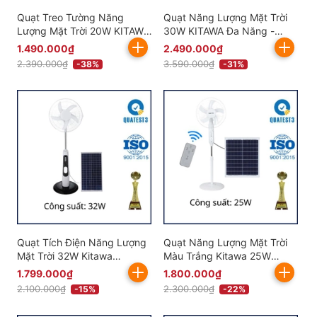
Quạt Treo Tường Năng
Quạt Năng Lượng Mặt Trời
Lượng Mặt Trời 20W KITAWA
30W KITAWA Đa Năng -
- KQ10.20
KQ930
1.490.000₫
2.490.000₫
2.390.000₫
3.590.000₫
-38%
-31%
Quạt Tích Điện Năng Lượng
Quạt Năng Lượng Mặt Trời
Mặt Trời 32W Kitawa
Màu Trắng Kitawa 25W
KQ832-T
KQ725-T
1.799.000₫
1.800.000₫
2.100.000₫
2.300.000₫
-15%
-22%