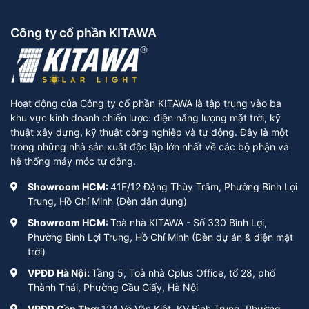
Công ty cổ phần KITAWA
Điểm lưu ý : Các khung quạt năng lượng mặt trời hầu hết
được làm bằng chất liệu nhôm cao cấp nên rất chắc chắn,
Hoạt động của Công ty cổ phần KITAWA là tập trung vào ba
chống han gỉ tốt, đặc biệt có trọng lượng khá nhẹ giúp dễ
khu vực kinh doanh chiến lược: điện năng lượng mặt trời, kỹ
dàng di chuyển.
thuật xây dựng, kỹ thuật công nghiệp và tự động. Đây là một
trong những nhà sản xuất độc lập lớn nhất về các bộ phận và
hệ thống máy móc tự động.
Showroom HCM:
41F/12 Đặng Thùy Trâm, Phường Bình Lợi
Trung, Hồ Chí Minh (Đèn dân dụng)
Showroom HCM:
Toà nhà KITAWA - Số 330 Bình Lợi,
Phường Bình Lợi Trung, Hồ Chí Minh (Đèn dự án & điện mặt
trời)
VPĐD Hà Nội:
Tầng 5, Toà nhà Cplus Office, tổ 28, phố
Thành Thái, Phường Cầu Giấy, Hà Nội
VPĐD Cần Thơ:
124 Võ Văn Kiệt, KV Bình Trung, Phường