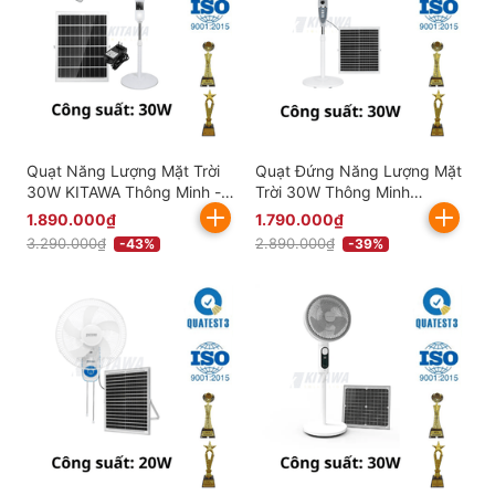
Quạt Năng Lượng Mặt Trời
Quạt Đứng Năng Lượng Mặt
30W KITAWA Thông Minh -
Trời 30W Thông Minh
KQ12.30
KITAWA - KQ11.30
1.890.000₫
1.790.000₫
3.290.000₫
2.890.000₫
-43%
-39%