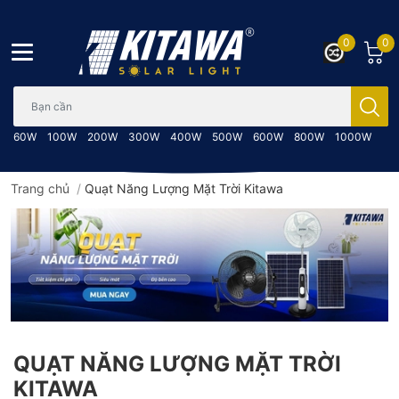
0
0
Bạn cần tìm gì..; Nhập tên sản phẩm..
60W
100W
200W
300W
400W
500W
600W
800W
1000W
Trang chủ
/
Quạt Năng Lượng Mặt Trời Kitawa
QUẠT NĂNG LƯỢNG MẶT TRỜI
KITAWA