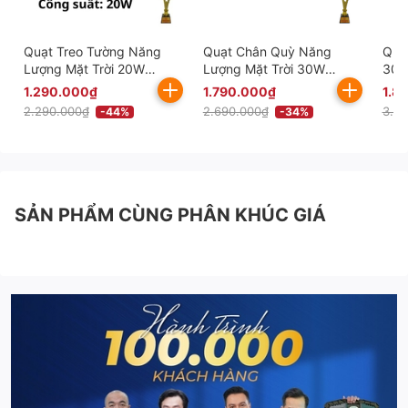
Quạt Treo Tường Năng
Quạt Chân Quỳ Năng
Quạ
Lượng Mặt Trời 20W
Lượng Mặt Trời 30W
30W
KITAWA Thông Minh -
Thông Minh KITAWA -
KQ1
1.290.000₫
1.790.000₫
1.8
KQ15.20
KQ14.30
2.290.000₫
2.690.000₫
3.2
-44%
-34%
SẢN PHẨM CÙNG PHÂN KHÚC GIÁ