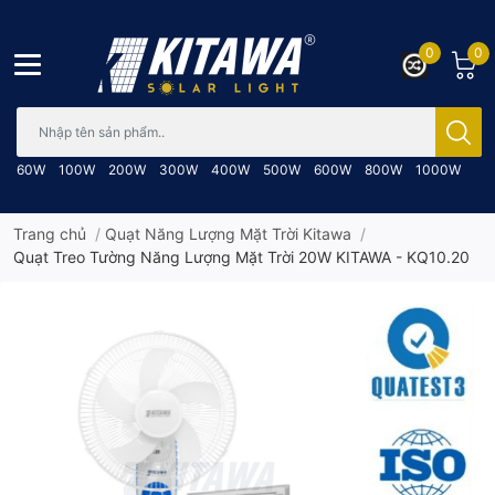
0
0
Bạn cần tìm gì..; Nhập tên sản phẩm..
60W
100W
200W
300W
400W
500W
600W
800W
1000W
Trang chủ
/
Quạt Năng Lượng Mặt Trời Kitawa
/
Quạt Treo Tường Năng Lượng Mặt Trời 20W KITAWA - KQ10.20