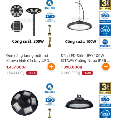
Đèn năng lượng mặt trời
Đèn LED Điện UFO 100W
Kitawa hình đĩa bay UFO
KITAWA Chống Nước IP65 -
300W UF2300
UFO1100A
1.457.000₫
1.390.000₫
1.863.000₫
2.290.000₫
-22%
-40%