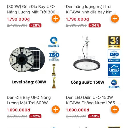
[300W] Đèn Đĩa Bay UFO
Đèn năng lượng mặt trời
Năng Lượng Mặt Trời 300W
KITAWA hình đĩa bay kim
KITAWA - UF07.300
cương UFO 600W UF1600
1.790.000₫
1.790.000₫
2.480.000₫
2.680.000₫
-28%
-34%
Đèn Đĩa Bay UFO Năng
Đèn LED Điện UFO 150W
Lượng Mặt Trời 600W
KITAWA Chống Nước IP65 -
KITAWA - UF4.600
UFO1150A
1.690.000₫
1.690.000₫
2.890.000₫
2.790.000₫
-42%
-40%