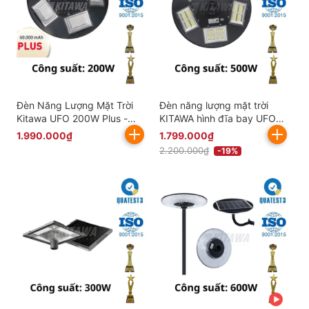
Đèn Năng Lượng Mặt Trời
Đèn năng lượng mặt trời
Kitawa UFO 200W Plus -
KITAWA hình đĩa bay UFO
UF1200P ( 60.000 mAH)
500W UF5500
1.990.000₫
1.799.000₫
2.200.000₫
-19%