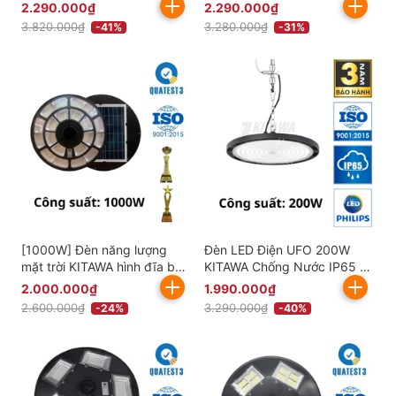
KITAWA - UF07.500
KITAWA - UF06.400
2.290.000₫
2.290.000₫
3.820.000₫
3.280.000₫
-41%
-31%
[1000W] Đèn năng lượng
Đèn LED Điện UFO 200W
mặt trời KITAWA hình đĩa bay
KITAWA Chống Nước IP65 -
UFO 1000W UF31000
UFO1200A
2.000.000₫
1.990.000₫
2.600.000₫
3.290.000₫
-24%
-40%