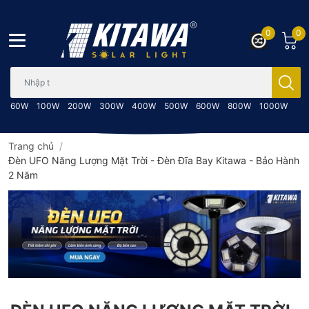
0
0
Bạn cần tìm gì..; Nhập tên sản phẩm..
60W
100W
200W
300W
400W
500W
600W
800W
1000W
Trang chủ
/
Đèn UFO Năng Lượng Mặt Trời - Đèn Đĩa Bay Kitawa - Bảo Hành
2 Năm