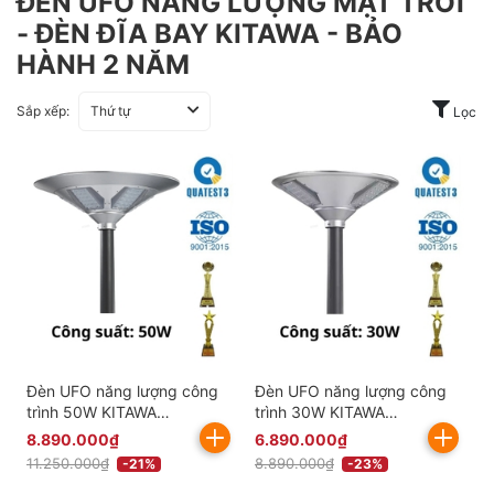
ĐÈN UFO NĂNG LƯỢNG MẶT TRỜI
- ĐÈN ĐĨA BAY KITAWA - BẢO
HÀNH 2 NĂM
Sắp xếp:
Thứ tự
Lọc
Đèn UFO năng lượng công
Đèn UFO năng lượng công
trình 50W KITAWA
trình 30W KITAWA
CT.UF01.50
CT.UF01.30
8.890.000₫
6.890.000₫
11.250.000₫
8.890.000₫
-21%
-23%