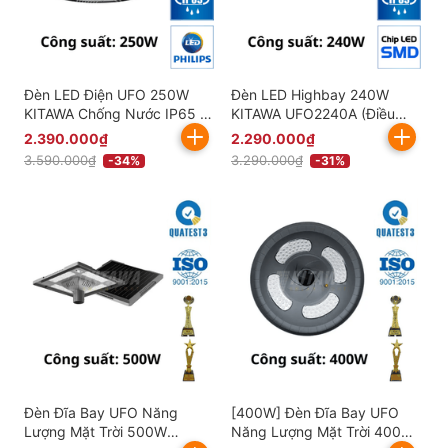
Đèn LED Điện UFO 250W
Đèn LED Highbay 240W
KITAWA Chống Nước IP65 -
KITAWA UFO2240A (Điều
UFO1250A
Chỉnh Công Suất Linh Hoạt)
2.390.000₫
2.290.000₫
3.590.000₫
3.290.000₫
-34%
-31%
Đèn Đĩa Bay UFO Năng
[400W] Đèn Đĩa Bay UFO
Lượng Mặt Trời 500W
Năng Lượng Mặt Trời 400W