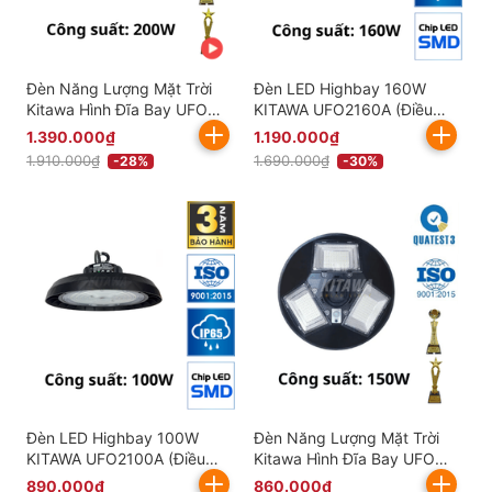
Đèn Năng Lượng Mặt Trời
Đèn LED Highbay 160W
Kitawa Hình Đĩa Bay UFO
KITAWA UFO2160A (Điều
200W - UF1200 (24.000
Chỉnh Công Suất Linh Hoạt)
1.390.000₫
1.190.000₫
mAH)
1.910.000₫
1.690.000₫
-28%
-30%
Đèn LED Highbay 100W
Đèn Năng Lượng Mặt Trời
KITAWA UFO2100A (Điều
Kitawa Hình Đĩa Bay UFO
Chỉnh Công Suất Linh Hoạt)
150W - UF1150
890.000₫
860.000₫