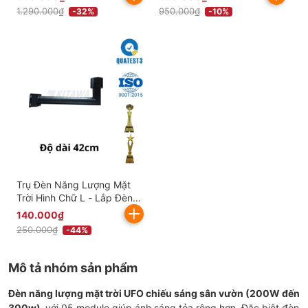
1.290.000₫
950.000₫
-32%
-10%
Trụ Đèn Năng Lượng Mặt
Trời Hình Chữ L - Lắp Đèn
Năng Lượng Mặt Trời Đĩa
140.000₫
Bay UFO
250.000₫
-44%
Mô tả nhóm sản phẩm
Đèn năng lượng mặt trời UFO chiếu sáng sân vườn (200W đến
300w)
với 05 module giúp ánh sáng tỏa rộng hơn. Đặc biệt đèn