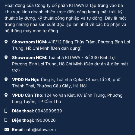
Hoạt động của Công ty cổ phần KITAWA là tập trung vào ba
khu vực kinh doanh chiến lược: điện năng lượng mặt trời, kỹ
thuật xây dựng, kỹ thuật công nghiệp và tự động. Đây là một
trong những nhà sản xuất độc lập lớn nhất về các bộ phận và
hệ thống máy móc tự động.
Showroom HCM:
41F/12 Đặng Thùy Trâm, Phường Bình Lợi
Trung, Hồ Chí Minh (Đèn dân dụng)
Showroom HCM:
Toà nhà KITAWA - Số 330 Bình Lợi,
Phường Bình Lợi Trung, Hồ Chí Minh (Đèn dự án & điện mặt
trời)
Đèn năng lượng mặt trời
VPĐD Hà Nội:
Tầng 5, Toà nhà Cplus Office, tổ 28, phố
Thành Thái, Phường Cầu Giấy, Hà Nội
UFO từ 150w đến 300w
VPĐD Cần Thơ:
124 Võ Văn Kiệt, KV Bình Trung, Phường
Kitawa có gì đặc biệt
Long Tuyền, TP Cần Thơ
Điện thoại:
0943999539
Sử dụng chíp Led Epistar cao cấp, cho ánh sáng tốt hơn,
không bị ngã màu sau thời gian dài sử dụng như các mẫu
Điện thoại:
19000026
đèn UFO trên thị trường.
Email:
info@kitawa.vn
Được trang bị cảm biến ánh sáng giúp đèn UFO năng