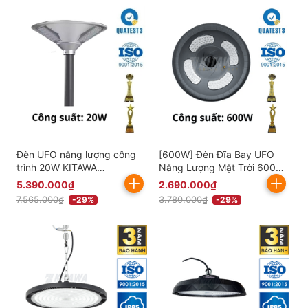
Đèn UFO năng lượng công
[600W] Đèn Đĩa Bay UFO
trình 20W KITAWA
Năng Lượng Mặt Trời 600W
CT.UF01.20
KITAWA - UF06.600
5.390.000₫
2.690.000₫
7.565.000₫
3.780.000₫
-29%
-29%