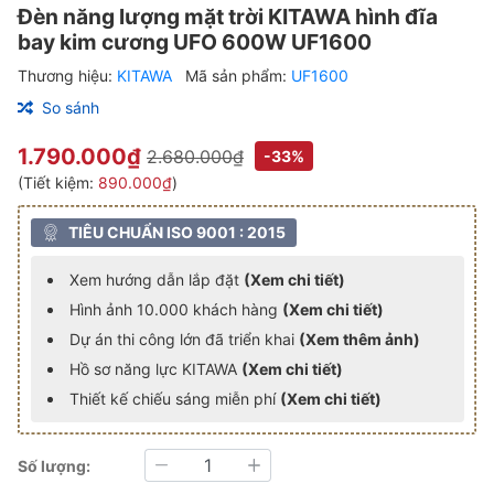
Đèn năng lượng mặt trời KITAWA hình đĩa
bay kim cương UFO 600W UF1600
Thương hiệu:
KITAWA
Mã sản phẩm:
UF1600
So sánh
1.790.000₫
2.680.000₫
-33%
(Tiết kiệm:
890.000₫
)
TIÊU CHUẨN ISO 9001 : 2015
Xem hướng dẫn lắp đặt
(Xem chi tiết)
Hình ảnh 10.000 khách hàng
(Xem chi tiết)
Dự án thi công lớn đã triển khai
(Xem thêm ảnh)
Hồ sơ năng lực KITAWA
(Xem chi tiết)
Thiết kế chiếu sáng miễn phí
(Xem chi tiết)
Số lượng:
Giảm
Tăng