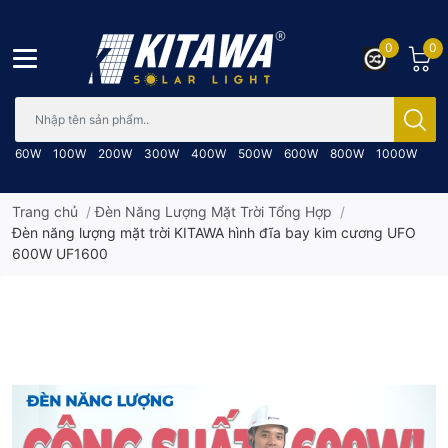
0
0
Bạn cần tìm gì..; Nhập tên sản phẩm..
60W
100W
200W
300W
400W
500W
600W
800W
1000W
Trang chủ
/
Đèn Năng Lượng Mặt Trời Tổng Hợp
/
Đèn năng lượng mặt trời KITAWA hình đĩa bay kim cương UFO
600W UF1600