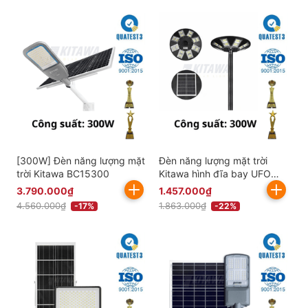
[300W] Đèn năng lượng mặt
Đèn năng lượng mặt trời
trời Kitawa BC15300
Kitawa hình đĩa bay UFO
300W UF2300
3.790.000₫
1.457.000₫
4.560.000₫
1.863.000₫
-17%
-22%