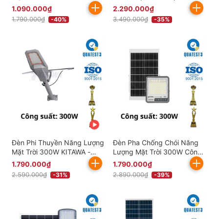
LT15300
Khoang KITAWA -
1.090.000₫
2.290.000₫
AC.DP05.300
1.790.000₫
3.490.000₫
-40%
-35%
Đèn Phi Thuyền Năng Lượng
Đèn Pha Chống Chói Năng
Mặt Trời 300W KITAWA -
Lượng Mặt Trời 300W Công
PT3300
Nghệ Mới KITAWA -
1.790.000₫
1.790.000₫
DP11A.300
2.590.000₫
2.890.000₫
-31%
-39%