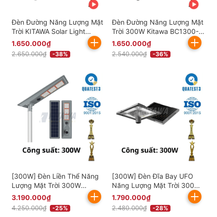
Đèn Đường Năng Lượng Mặt
Đèn Đường Năng Lượng Mặt
Trời KITAWA Solar Light
Trời 300W Kitawa BC1300-V
300W BC1300 (Đã bao gồm
(Đã bao gồm VAT)
1.650.000₫
1.650.000₫
VAT)
2.650.000₫
2.540.000₫
-38%
-36%
[300W] Đèn Liền Thể Năng
[300W] Đèn Đĩa Bay UFO
Lượng Mặt Trời 300W
Năng Lượng Mặt Trời 300W
Kitawa LT13300
KITAWA - UF07.300
3.190.000₫
1.790.000₫
4.250.000₫
2.480.000₫
-25%
-28%