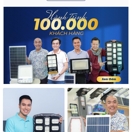
điều khiển từ xa nên bạn có thể dễ dàng điều
chỉnh độ sáng tối, hẹn giờ đèn một cách nhanh
chóng và tiện lợi.
Cảm biến thông minh:
Thực tế, với tính năng
cảm biến ánh sáng thì hầu hết các loại đèn
năng lượng mặt trời đều có. Tuy nhiên, tính
năng cảm biến thông minh thì chỉ có một số
loại đèn mới có.
Cảm biến chuyển động thông minh:
Với tính
năng cảm biến tự động thông minh sẽ giúp
hiệu quả chiếu sáng cao hơn, tiết kiệm nguồn
năng lượng tối đa. Nhờ đó, khi sử dụng loại
đèn này bạn cũng có được sự cảnh báo tốt hơn
khi có sự xuất hiện và đột nhập của những đối