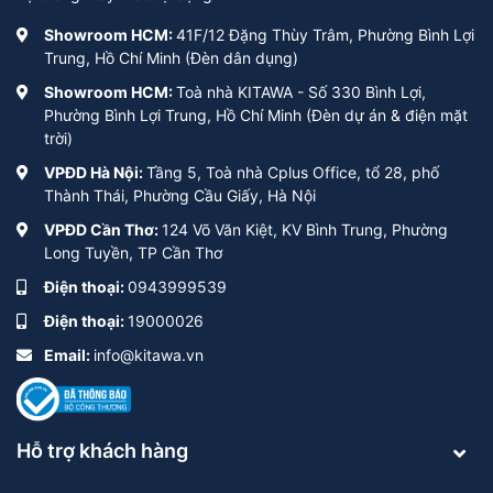
năng lượng mặt trời pin rời. Vì thế nên khi lắp đặt
Showroom HCM:
41F/12 Đặng Thùy Trâm, Phường Bình Lợi
loại đèn này cần phải lựa chọn vị trí phù hợp, những
Trung, Hồ Chí Minh (Đèn dân dụng)
nơi thoáng, có nhiều ánh sáng và không bị bóng râm
Showroom HCM:
Toà nhà KITAWA - Số 330 Bình Lợi,
che khuất.
Phường Bình Lợi Trung, Hồ Chí Minh (Đèn dự án & điện mặt
trời)
VPĐD Hà Nội:
Tầng 5, Toà nhà Cplus Office, tổ 28, phố
Thành Thái, Phường Cầu Giấy, Hà Nội
VPĐD Cần Thơ:
124 Võ Văn Kiệt, KV Bình Trung, Phường
Long Tuyền, TP Cần Thơ
Điện thoại:
0943999539
Điện thoại:
19000026
Email:
info@kitawa.vn
Hỗ trợ khách hàng
Đèn liền thể có tấm pin hạn chế hơn đèn rời thể