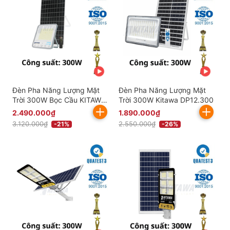
Đèn Pha Năng Lượng Mặt
Đèn Pha Năng Lượng Mặt
Trời 300W Bọc Cầu KITAWA
Trời 300W Kitawa DP12.300
- DP11300
2.490.000₫
1.890.000₫
3.120.000₫
2.550.000₫
-21%
-26%