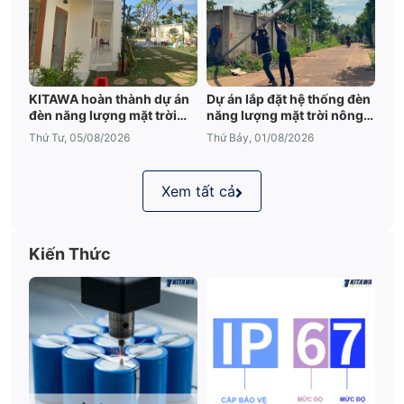
mặt trời 300W
Ưu điểm
KITAWA hoàn thành dự án
Dự án lắp đặt hệ thống đèn
đèn năng lượng mặt trời
năng lượng mặt trời nông
sân vườn UFO 600W tại
trại tại Đắk Lắk
Thứ Tư, 05/08/2026
Thứ Bảy, 01/08/2026
Đắk Lắk
Xem tất cả
Kiến Thức
Đèn năng lượng mặt trời 300W lắp đặt dễ dàng,
nhanh chóng