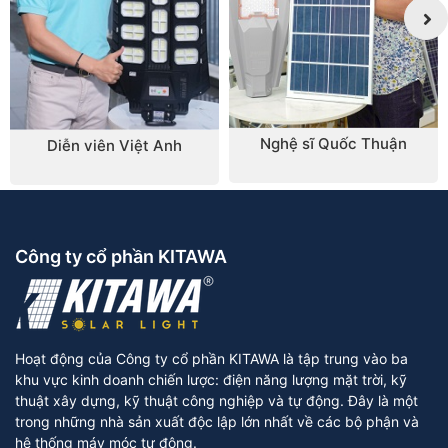
tượng bên ngoài.
Chi phí hợp lý:
Đèn năng lượng mặt trời solar
light 300W có nhiều mức giá khác nhau. Tuy
nhiên, đèn năng lượng mặt trời 300W được
Nghệ sĩ Quốc Thuận
Diễn viên Việt Anh
đánh giá là loại đèn có chi phí hợp lý, nếu bạn
muốn chọn loại đèn năng lượng mặt trời giá rẻ
thì đừng bỏ qua loại đèn này.
Công ty cổ phần KITAWA
Nhược điểm
Đối với đèn năng lượng mặt trời 300W liền thể thì
tấm pin không linh hoạt. Chính vì được thiết kế pin
Hoạt động của Công ty cổ phần KITAWA là tập trung vào ba
gắn liền với đèn nên đèn liền thể năng lượng mặt
khu vực kinh doanh chiến lược: điện năng lượng mặt trời, kỹ
trời không thể điều chỉnh hướng của tấm pin năng
thuật xây dựng, kỹ thuật công nghiệp và tự động. Đây là một
trong những nhà sản xuất độc lập lớn nhất về các bộ phận và
lượng một cách linh hoạt so với những loại đèn
hệ thống máy móc tự động.