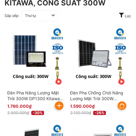
KITAWA, CÔNG SUẤT 300W
Sắp xếp:
Thứ tự
Lọc
Đèn Pha Năng Lượng Mặt
Đèn Pha Chống Chói Năng
Trời 300W DP1300 Kitawa
Lượng Mặt Trời 300W
Chống Nước IP67 (Đã bao
KITAWA - DP15.300 (Đã bao
1.760.000₫
1.590.000₫
gồm VAT)
gồm VAT)
2.500.000₫
2.130.000₫
-30%
-26%