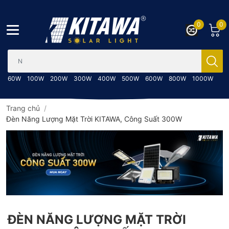
0
0
Bạn cần tìm gì..; Nhập tên sản phẩm..
60W
100W
200W
300W
400W
500W
600W
800W
1000W
Trang chủ
/
Đèn Năng Lượng Mặt Trời KITAWA, Công Suất 300W
ĐÈN NĂNG LƯỢNG MẶT TRỜI