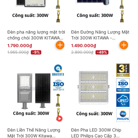
Đèn pha năng lượng mặt trời
Đèn Đường Năng Lượng Mặt
chống chói 300W KITAWA
Trời 300W KITAWA -
DP5300
BC9300
1.790.000₫
1.490.000₫
1.965.000₫
2.890.000₫
-9%
-49%
Đèn Liền Thể Năng Lượng
Đèn Pha LED 300W Chip
Mặt Trời 300W Kitawa
LED Philips Cao Cấp 3