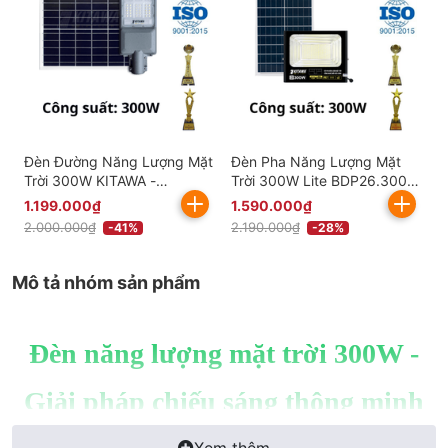
Đèn Đường Năng Lượng Mặt
Đèn Pha Năng Lượng Mặt
Trời 300W KITAWA -
Trời 300W Lite BDP26.300
BC9A.300
KITAWA Chống Nước IP67
1.199.000₫
1.590.000₫
2.000.000₫
2.190.000₫
-41%
-28%
Mô tả nhóm sản phẩm
Đèn năng lượng mặt trời 300W -
Giải pháp chiếu sáng thông minh
Đèn năng lượng mặt trời 300W
đã và đang góp