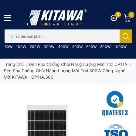
0
0
Bạn cần tìm gì..; Nhập tên sản phẩm..
60W
100W
200W
300W
400W
500W
600W
800W
1000W
Trang chủ
/
Đèn Pha Chống Chói Năng Lượng Mặt Trời DP11A
/
Đèn Pha Chống Chói Năng Lượng Mặt Trời 300W Công Nghệ
Mới KITAWA - DP11A.300