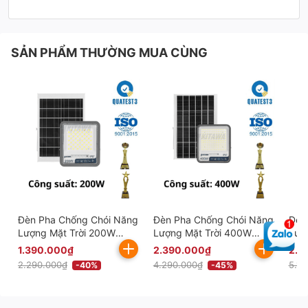
SẢN PHẨM THƯỜNG MUA CÙNG
Đèn Pha Chống Chói Năng
Đèn Pha Chống Chói Năng
Đèn
Lượng Mặt Trời 200W
Lượng Mặt Trời 400W
Lượ
Công Nghệ Mới KITAWA -
Công Nghệ Mới KITAWA -
Côn
1.390.000₫
2.390.000₫
2.8
DP11A.200
DP11A.400
DP1
2.290.000₫
4.290.000₫
5.19
-40%
-45%