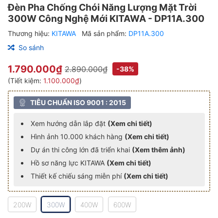
Đèn Pha Chống Chói Năng Lượng Mặt Trời
300W Công Nghệ Mới KITAWA - DP11A.300
Thương hiệu:
KITAWA
Mã sản phẩm:
DP11A.300
So sánh
1.790.000₫
2.890.000₫
-38%
(Tiết kiệm:
1.100.000₫
)
TIÊU CHUẨN ISO 9001 : 2015
Xem hướng dẫn lắp đặt
(Xem chi tiết)
Hình ảnh 10.000 khách hàng
(Xem chi tiết)
Dự án thi công lớn đã triển khai
(Xem thêm ảnh)
Hồ sơ năng lực KITAWA
(Xem chi tiết)
Thiết kế chiếu sáng miễn phí
(Xem chi tiết)
200W
300W
400W
600W