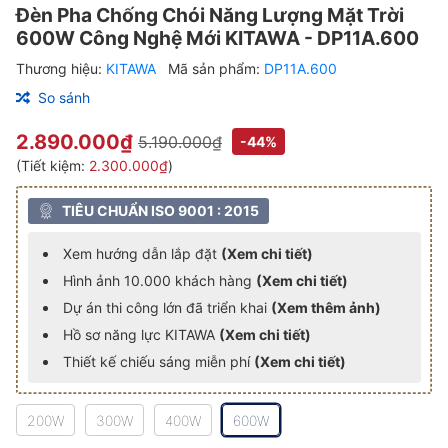
Đèn Pha Chống Chói Năng Lượng Mặt Trời
600W Công Nghệ Mới KITAWA - DP11A.600
Thương hiệu:
KITAWA
Mã sản phẩm:
DP11A.600
So sánh
2.890.000₫
5.190.000₫
-44%
(Tiết kiệm:
2.300.000₫
)
TIÊU CHUẨN ISO 9001 : 2015
Xem hướng dẫn lắp đặt
(Xem chi tiết)
Hình ảnh 10.000 khách hàng
(Xem chi tiết)
Dự án thi công lớn đã triển khai
(Xem thêm ảnh)
Hồ sơ năng lực KITAWA
(Xem chi tiết)
Thiết kế chiếu sáng miễn phí
(Xem chi tiết)
200W
300W
400W
600W