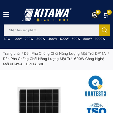
0
0
Bạn cần tìm gì..; Nhập tên sản phẩm..
60W
100W
200W
300W
400W
500W
600W
800W
1000W
Trang chủ
/
Đèn Pha Chống Chói Năng Lượng Mặt Trời DP11A
/
Đèn Pha Chống Chói Năng Lượng Mặt Trời 600W Công Nghệ
Mới KITAWA - DP11A.600