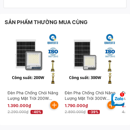
SẢN PHẨM THƯỜNG MUA CÙNG
Đèn Pha Chống Chói Năng
Đèn Pha Chống Chói Năng
Đèn
Lượng Mặt Trời 200W
Lượng Mặt Trời 300W
Lượ
Công Nghệ Mới KITAWA -
Công Nghệ Mới KITAWA -
Côn
1.390.000₫
1.790.000₫
2.3
DP11A.200
DP11A.300
DP1
2.290.000₫
2.890.000₫
4.2
-40%
-39%