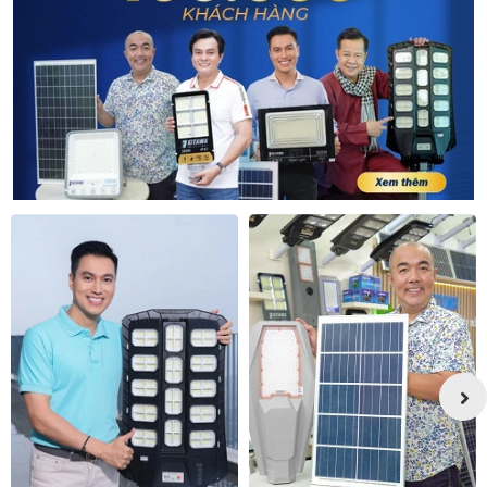
1.3 Pin dự trữ
Pin dự trữ là bộ phận tích trữ điện năng sau khi
ánh sáng được hấp thụ và chuyển thành điện
năng sẽ dự trữ trong bộ phận này. Khi bộ điều