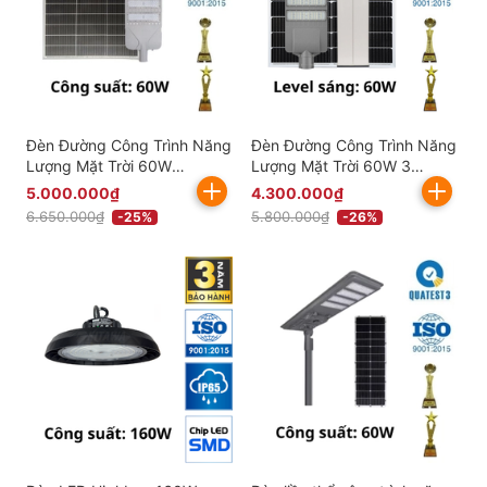
Đèn Đường Công Trình Năng
Đèn Đường Công Trình Năng
Lượng Mặt Trời 60W
Lượng Mặt Trời 60W 3
BCDT9.60 Chống Nước Bền
Khoang KITAWA - BCDT8.60
5.000.000₫
4.300.000₫
Bỉ
6.650.000₫
5.800.000₫
-25%
-26%