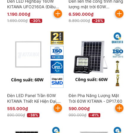
Đèn LED Highbay 160W
Đèn liền thể công trình năng
KITAWA UFO2160A (Điều
lượng mặt trời 60W
Chỉnh Công Suất Linh Hoạt)
CT.LT16.60 KITAWA
1.190.000₫
6.590.000₫
1.690.000₫
8.890.000₫
-30%
-26%
Đèn LED Panel Trần 60W
Đèn Pha Năng Lượng Mặt
KITAWA Thiết Kế Hiện Đại,
Trời 60W KITAWA - DP17.60
Sang Trọng - AC.PN01.60
555.000₫
590.000₫
890.000₫
990.000₫
-38%
-41%