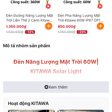
Đèn Đường Năng Lượng Mặt
Đèn Pha Năng Lượng Mặt
Trời Liền Thể 2 Cánh Kitawa
Trời Kitawa 60W IP67 DP160
360W LT5360
(Đã bao gồm VAT)
1.350.000₫
850.000₫
1.530.000₫
1.050.000₫
-12%
-20%
Mô tả nhóm sản phẩm
Đèn Năng Lượng Mặt Trời 60W|
KITAWA Solar Light
Đèn năng lượng mặt trời solar light 60w là đèn có
Xem thêm
khả năng thay thế đèn thông thường, hoạt động
bằng nguồn năng lượng mặt trời giúp các gia đình
tiết kiệm năng lượng điện và giảm ô nhiễm môi
Hoạt động KITAWA
trường. Đèn năng lượng mặt trời 60w là giải pháp