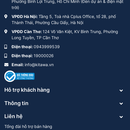
Phường Bình Lợi Trung, Hồ Chí Minh (Đèn dự án & điện mặt
trời)
VPĐD Hà Nội:
Tầng 5, Toà nhà Cplus Office, tổ 28, phố
Thành Thái, Phường Cầu Giấy, Hà Nội
1.4 Bộ điều khiển
VPĐD Cần Thơ:
124 Võ Văn Kiệt, KV Bình Trung, Phường
Bộ điều khiển thông minh là trung tâm điều khiển
Long Tuyền, TP Cần Thơ
của đèn năng lượng mặt trời, sẽ tự động bật đèn
Điện thoại:
0943999539
vào buổi tối và tắt đèn vào buổi sáng, ngắt dòng
Điện thoại:
19000026
điện khi pin được sạc đầy, tránh sự quá tải.
Email:
info@kitawa.vn
2. Nguyên lý hoạt động đèn năng lượng mặt trời
Hỗ trợ khách hàng
60W
Thông tin
Ban ngày, đèn hấp thụ ánh sáng mặt trời bằng
pin năng lượng mặt trời sau đó, chuyển hoá thành
Liên hệ
điện năng và chuyển vào pin dự trữ. Vào ban
Tổng đài hỗ trợ bán hàng