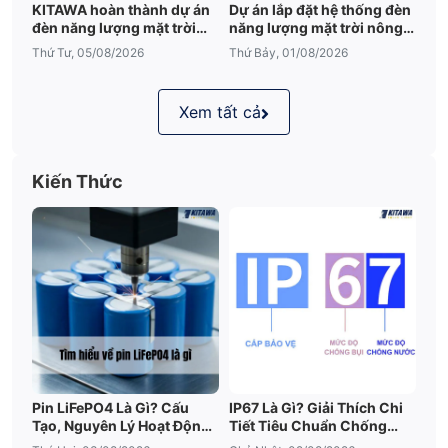
KITAWA hoàn thành dự án
Dự án lắp đặt hệ thống đèn
đèn năng lượng mặt trời
năng lượng mặt trời nông
sân vườn UFO 600W tại
trại tại Đắk Lắk
Thứ Tư, 05/08/2026
Thứ Bảy, 01/08/2026
Đắk Lắk
Xem tất cả
Kiến Thức
Pin LiFePO4 Là Gì? Cấu
IP67 Là Gì? Giải Thích Chi
1.2 Tấm pin năng lượng mặt trời
Tạo, Nguyên Lý Hoạt Động
Tiết Tiêu Chuẩn Chống
Và Ưu Điểm Nổi Bật
Nước IP67
Được thiết kế bằng khung nhôm có độ bền cao,