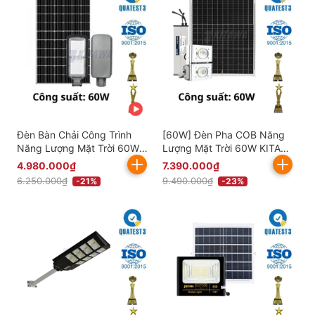
Đèn Bàn Chải Công Trình
[60W] Đèn Pha COB Năng
Năng Lượng Mặt Trời 60W
Lượng Mặt Trời 60W KITAWA
KITAWA - BCCT12.60
- CT.DP02.60
4.980.000₫
7.390.000₫
6.250.000₫
9.490.000₫
-21%
-23%