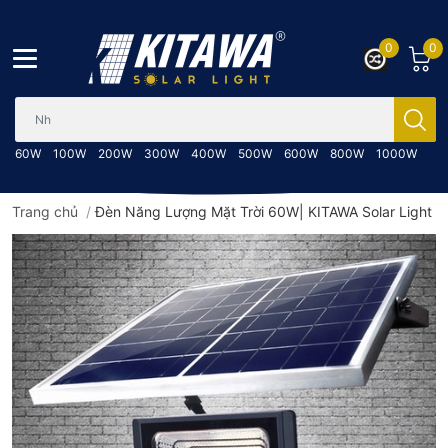
0
0
Bạn cần tìm gì..; Nhập tên sản phẩm..
60W
100W
200W
300W
400W
500W
600W
800W
1000W
Trang chủ
/
Đèn Năng Lượng Mặt Trời 60W| KITAWA Solar Light