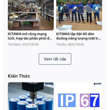
KITAWA mở rộng mạng
KITAWA lắp đặt 40 đèn
lưới, hợp tác phân phối đèn
đường năng lượng mặt trời
năng lượng mặt trời tại Sóc
tại xã Đạ K'Nàng Lâm Đồng
Thứ Năm, 30/07/2026
Thứ Ba, 28/07/2026
Trăng
Xem tất cả
Kiến Thức