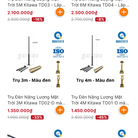
Trời 5M Kitawa TD03 - Lắp
Trời 6M Kitawa TD04 - Lắp
Đèn Năng Lượng Mặt Trời
Đèn Năng Lượng Mặt Trời
2.100.000₫
2.500.000₫
2.500.000₫
2.700.000₫
-16%
-8%
Trụ Đèn Năng Lượng Mặt
Trụ Đèn Năng Lượng Mặt
Trời 3M Kitawa TD02-D màu
Trời 4M Kitawa TD01-D màu
đen
đen
1.350.000₫
1.450.000₫
1.990.000₫
2.600.000₫
-33%
-45%