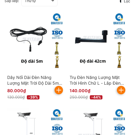
Sắp xếp:
Thứ tự
Lọc
Dây Nối Dài Đèn Năng
Trụ Đèn Năng Lượng Mặt
Lượng Mặt Trời Độ Dài 5m
Trời Hình Chữ L - Lắp Đèn
(2x0,75mm²) DN5M-0,75
Năng Lượng Mặt Trời Đĩa
80.000₫
140.000₫
Bay UFO
130.000₫
250.000₫
-39%
-44%