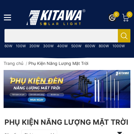
0
0
Bạn cần tìm gì..; Nhập tên sản phẩm..
60W
100W
200W
300W
400W
500W
600W
800W
1000W
Trang chủ
/
Phụ Kiện Năng Lượng Mặt Trời
PHỤ KIỆN NĂNG LƯỢNG MẶT TRỜI