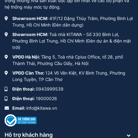
trong những nhà sản xuất độc lập lớn nhất về các bộ phận và
hệ thống máy móc tự động.
Showroom HCM:
41F/12 Đặng Thùy Trâm, Phường Bình Lợi
Trung, Hồ Chí Minh (Đèn dân dụng)
Showroom HCM:
Toà nhà KITAWA - Số 330 Bình Lợi,
Phường Bình Lợi Trung, Hồ Chí Minh (Đèn dự án & điện mặt
trời)
VPĐD Hà Nội:
Tầng 5, Toà nhà Cplus Office, tổ 28, phố
Thành Thái, Phường Cầu Giấy, Hà Nội
VPĐD Cần Thơ:
124 Võ Văn Kiệt, KV Bình Trung, Phường
Long Tuyền, TP Cần Thơ
Điện thoại:
0943999539
Điện thoại:
19000026
Email:
info@kitawa.vn
Hỗ trợ khách hàng