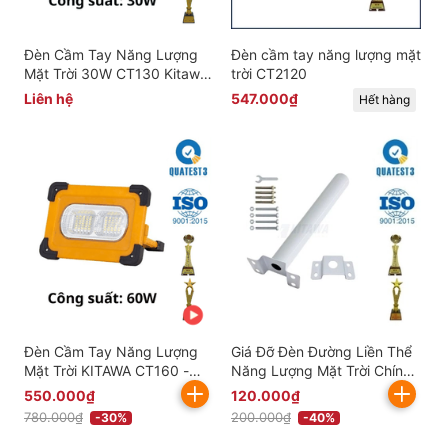
Đèn Cầm Tay Năng Lượng
Đèn cầm tay năng lượng mặt
Mặt Trời 30W CT130 Kitawa
trời CT2120
- Dành Cho Cắm Trại, Leo
Liên hệ
547.000₫
Hết hàng
Núi, Làm Việc Ngoài Trời
Đèn Cầm Tay Năng Lượng
Giá Đỡ Đèn Đường Liền Thể
Mặt Trời KITAWA CT160 -
Năng Lượng Mặt Trời Chính
Dành Cho Cắm Trại, Leo Núi,
Hãng - CBCD
550.000₫
120.000₫
Làm Việc Ngoài Trời
780.000₫
200.000₫
-30%
-40%