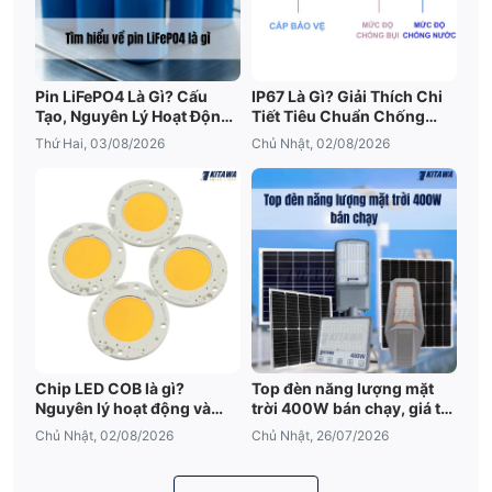
Pin LiFePO4 Là Gì? Cấu
IP67 Là Gì? Giải Thích Chi
Tạo, Nguyên Lý Hoạt Động
Tiết Tiêu Chuẩn Chống
Và Ưu Điểm Nổi Bật
Nước IP67
Thứ Hai, 03/08/2026
Chủ Nhật, 02/08/2026
Chip LED COB là gì?
Top đèn năng lượng mặt
Nguyên lý hoạt động và
trời 400W bán chạy, giá tốt
những điều cần biết
2026
Chủ Nhật, 02/08/2026
Chủ Nhật, 26/07/2026