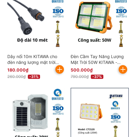
Dây nối 10m KITAWA cho
Đèn Cầm Tay Năng Lượng
đèn năng lượng mặt trời
Mặt Trời 50W KITAWA -
DN10M
CT350
180.000₫
500.000₫
260.000₫
790.000₫
-31%
-37%