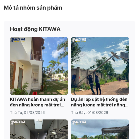
Mô tả nhóm sản phẩm
Hoạt động KITAWA
KITAWA hoàn thành dự án
Dự án lắp đặt hệ thống đèn
đèn năng lượng mặt trời
năng lượng mặt trời nông
sân vườn UFO 600W tại
trại tại Đắk Lắk
Thứ Tư, 05/08/2026
Thứ Bảy, 01/08/2026
Đắk Lắk