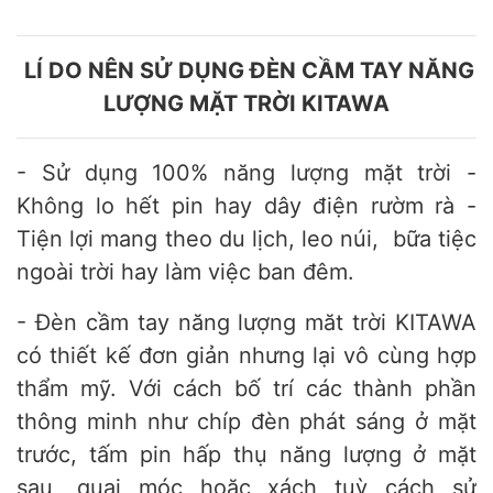
LÍ DO NÊN SỬ DỤNG ĐÈN CẦM TAY NĂNG
LƯỢNG MẶT TRỜI KITAWA
- Sử dụng 100% năng lượng mặt trời -
Không lo hết pin hay dây điện rườm rà -
Tiện lợi mang theo du lịch, leo núi, bữa tiệc
ngoài trời hay làm việc ban đêm.
- Đèn cầm tay năng lượng măt trời KITAWA
có thiết kế đơn giản nhưng lại vô cùng hợp
thẩm mỹ. Với cách bố trí các thành phần
thông minh như chíp đèn phát sáng ở mặt
trước, tấm pin hấp thụ năng lượng ở mặt
sau, quai móc hoặc xách tuỳ cách sử