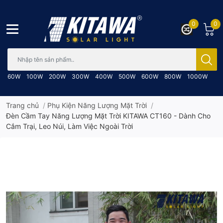
0
0
Bạn cần tìm gì..; Nhập tên sản phẩm..
60W
100W
200W
300W
400W
500W
600W
800W
1000W
Trang chủ
/
Phụ Kiện Năng Lượng Mặt Trời
/
Đèn Cầm Tay Năng Lượng Mặt Trời KITAWA CT160 - Dành Cho
Cắm Trại, Leo Núi, Làm Việc Ngoài Trời