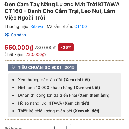
Đèn Cầm Tay Năng Lượng Mặt Trời KITAWA
CT160 - Dành Cho Cắm Trại, Leo Núi, Làm
Việc Ngoài Trời
Thương hiệu:
Kitawa
Mã sản phẩm:
CT160
So sánh
550.000₫
780.000₫
-29%
(Tiết kiệm:
230.000₫
)
TIÊU CHUẨN ISO 9001 : 2015
Xem hướng dẫn lắp đặt
(Xem chi tiết)
Hình ảnh 10.000 khách hàng
(Xem chi tiết)
Dự án thi công lớn đã triển khai
(Xem thêm ảnh)
Hồ sơ năng lực KITAWA
(Xem chi tiết)
Thiết kế chiếu sáng miễn phí
(Xem chi tiết)
Số lượng: