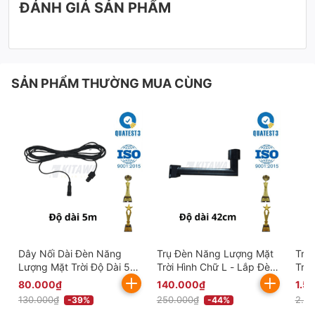
ĐÁNH GIÁ SẢN PHẨM
SẢN PHẨM THƯỜNG MUA CÙNG
Dây Nối Dài Đèn Năng
Trụ Đèn Năng Lượng Mặt
Trụ
Lượng Mặt Trời Độ Dài 5m
Trời Hình Chữ L - Lắp Đèn
Trời
(2x0,75mm²) DN5M-0,75
Năng Lượng Mặt Trời Đĩa
Đèn
80.000₫
140.000₫
1.5
Bay UFO
130.000₫
250.000₫
2.70
-39%
-44%