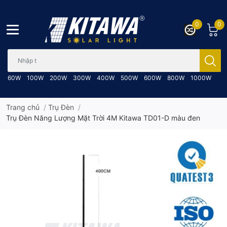
0
0
Bạn cần tìm gì..; Nhập tên sản phẩm..
60W
100W
200W
300W
400W
500W
600W
800W
1000W
Trang chủ
/
Trụ Đèn
/
Trụ Đèn Năng Lượng Mặt Trời 4M Kitawa TD01-D màu đen