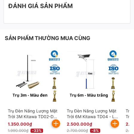
ĐÁNH GIÁ SẢN PHẨM
SẢN PHẨM THƯỜNG MUA CÙNG
Trụ Đèn Năng Lượng Mặt
Trụ Đèn Năng Lượng Mặt
Trụ
Trời 3M Kitawa TD02-D
Trời 6M Kitawa TD04 - Lắp
Trời
màu đen
Đèn Năng Lượng Mặt Trời
Đèn
1.350.000₫
2.500.000₫
2.1
1.990.000₫
2.700.000₫
2.5
-33%
-8%