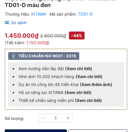
TD01-D màu đen
Thương hiệu:
KITAWA
Mã sản phẩm:
TD01-D
So sánh
1.450.000₫
2.600.000₫
-44%
(Tiết kiệm:
1.150.000₫
)
TIÊU CHUẨN ISO 9001 : 2015
Xem hướng dẫn lắp đặt
(Xem chi tiết)
Hình ảnh 10.000 khách hàng
(Xem chi tiết)
Dự án thi công lớn đã triển khai
(Xem thêm ảnh)
Hồ sơ năng lực KITAWA
(Xem chi tiết)
Thiết kế chiếu sáng miễn phí
(Xem chi tiết)
Số lượng:
Giảm
Tăng