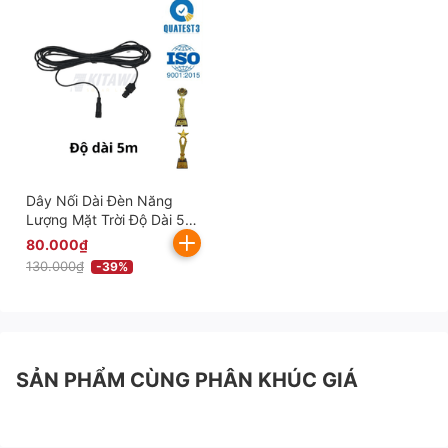
Dây Nối Dài Đèn Năng
Lượng Mặt Trời Độ Dài 5m
(2x0,75mm²) DN5M-0,75
80.000₫
130.000₫
-39%
SẢN PHẨM CÙNG PHÂN KHÚC GIÁ