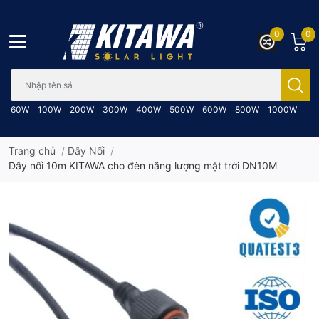
0
0
Bạn cần tìm gì..; Nhập tên sản phẩm..
60W
100W
200W
300W
400W
500W
600W
800W
1000W
Trang chủ
/
Dây Nối
/
Dây nối 10m KITAWA cho đèn năng lượng mặt trời DN10M