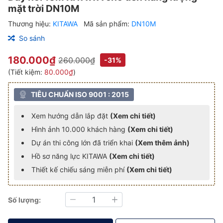
mặt trời DN10M
Thương hiệu:
KITAWA
Mã sản phẩm:
DN10M
So sánh
180.000₫
260.000₫
-31%
(Tiết kiệm:
80.000₫
)
TIÊU CHUẨN ISO 9001 : 2015
Xem hướng dẫn lắp đặt
(Xem chi tiết)
Hình ảnh 10.000 khách hàng
(Xem chi tiết)
Dự án thi công lớn đã triển khai
(Xem thêm ảnh)
Hồ sơ năng lực KITAWA
(Xem chi tiết)
Thiết kế chiếu sáng miễn phí
(Xem chi tiết)
Số lượng:
Giảm
Tăng