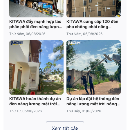
KITAWA đẩy mạnh hợp tác
KITAWA cung cấp 120 đèn
phân phối đèn năng lượng
pha chống chói năng
mặt trời An Giang
lượng mặt trời cho trại tôm
Thứ Năm, 06/08/2026
Thứ Năm, 06/08/2026
Bạc Liêu
KITAWA hoàn thành dự án
Dự án lắp đặt hệ thống đèn
đèn năng lượng mặt trời
năng lượng mặt trời nông
sân vườn UFO 600W tại
trại tại Đắk Lắk
Thứ Tư, 05/08/2026
Thứ Bảy, 01/08/2026
Đắk Lắk
Xem tất cả