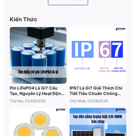
Kiến Thức
Pin LiFePO4 Là Gì? Cấu
IP67 Là Gì? Giải Thích Chi
Tạo, Nguyên Lý Hoạt Động
Tiết Tiêu Chuẩn Chống
Và Ưu Điểm Nổi Bật
Nước IP67
Thứ Hai, 03/08/2026
Chủ Nhật, 02/08/2026