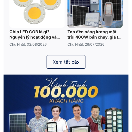
Chip LED COB là gì?
Top đèn năng lượng mặt
Nguyên lý hoạt động và
trời 400W bán chạy, giá tốt
những điều cần biết
2026
Chủ Nhật, 02/08/2026
Chủ Nhật, 26/07/2026
Xem tất cả