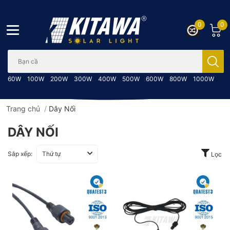
0
0
Bạn cần tìm gì..; Nhập tên sản phẩm..
60W
100W
200W
300W
400W
500W
600W
800W
1000W
Trang chủ
/
Dây Nối
DÂY NỐI
Sắp xếp:
Thứ tự
Lọc