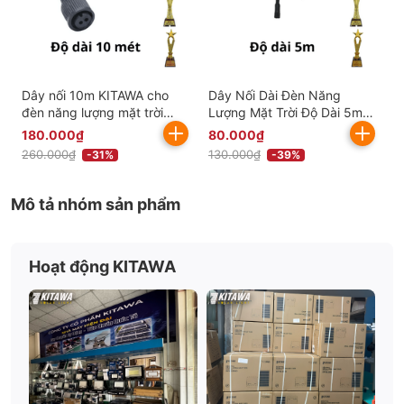
Dây nối 10m KITAWA cho
Dây Nối Dài Đèn Năng
đèn năng lượng mặt trời
Lượng Mặt Trời Độ Dài 5m
DN10M
(2x0,75mm²) DN5M-0,75
180.000₫
80.000₫
260.000₫
130.000₫
-31%
-39%
Mô tả nhóm sản phẩm
Hoạt động KITAWA