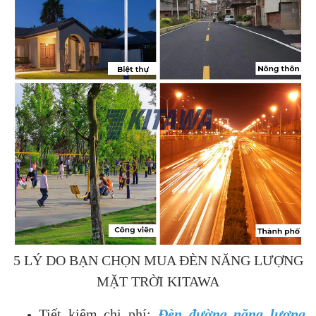
5 LÝ DO BẠN CHỌN MUA ĐÈN NĂNG LƯỢNG
MẶT TRỜI KITAWA
Tiết kiệm chi phí:
Đèn đường năng lượng