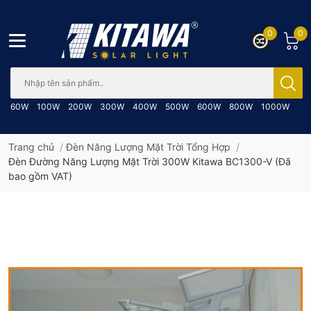
0
0
Bạn cần tìm gì..; Nhập tên sản phẩm..
60W
100W
200W
300W
400W
500W
600W
800W
1000W
Trang chủ
/
Đèn Năng Lượng Mặt Trời Tổng Hợp
/
Đèn Đường Năng Lượng Mặt Trời 300W Kitawa BC1300-V (Đã
bao gồm VAT)