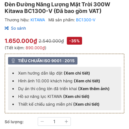
Đèn Đường Năng Lượng Mặt Trời 300W
Kitawa BC1300-V (Đã bao gồm VAT)
Thương hiệu:
KITAWA
Mã sản phẩm:
BC1300-V
So sánh
1.650.000₫
2.540.000₫
-35%
(Tiết kiệm:
890.000₫
)
TIÊU CHUẨN ISO 9001 : 2015
Xem hướng dẫn lắp đặt
(Xem chi tiết)
Hình ảnh 10.000 khách hàng
(Xem chi tiết)
Dự án thi công lớn đã triển khai
(Xem thêm ảnh)
Hồ sơ năng lực KITAWA
(Xem chi tiết)
Thiết kế chiếu sáng miễn phí
(Xem chi tiết)
Số lượng:
Giảm
Tăng