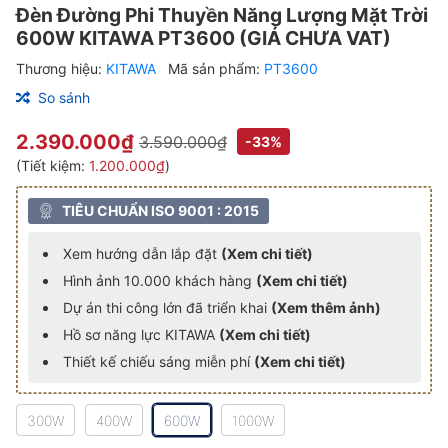
Đèn Đường Phi Thuyền Năng Lượng Mặt Trời
600W KITAWA PT3600 (GIÁ CHƯA VAT)
Thương hiệu:
KITAWA
Mã sản phẩm:
PT3600
So sánh
2.390.000₫
3.590.000₫
-33%
(Tiết kiệm:
1.200.000₫
)
TIÊU CHUẨN ISO 9001 : 2015
Xem hướng dẫn lắp đặt
(Xem chi tiết)
Hình ảnh 10.000 khách hàng
(Xem chi tiết)
Dự án thi công lớn đã triển khai
(Xem thêm ảnh)
Hồ sơ năng lực KITAWA
(Xem chi tiết)
Thiết kế chiếu sáng miễn phí
(Xem chi tiết)
300W
400W
600W
1000W