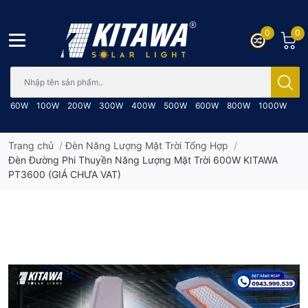
0
0
Bạn cần tìm gì..; Nhập tên sản phẩm..
60W
100W
200W
300W
400W
500W
600W
800W
1000W
Trang chủ
/
Đèn Năng Lượng Mặt Trời Tổng Hợp
/
Đèn Đường Phi Thuyền Năng Lượng Mặt Trời 600W KITAWA
PT3600 (GIÁ CHƯA VAT)