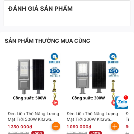
ĐÁNH GIÁ SẢN PHẨM
SẢN PHẨM THƯỜNG MUA CÙNG
Đèn Liền Thể Năng Lượng
Đèn Liền Thể Năng Lượng
Đèn
Mặt Trời 500W Kitawa
Mặt Trời 300W Kitawa
Trờ
LT15500
LT15300
DP1
1.350.000₫
1.090.000₫
990
2.690.000₫
1.790.000₫
1.65
-50%
-40%