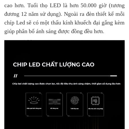
cao hơn. Tuổi thọ LED là hơn 50.000 giờ (tương
đương 12 năm sử dụng). Ngoài ra đèn thiết kế mỗi
chíp Led sẽ có một thấu kính khuếch đại gắng kèm
giúp phân bố ánh sáng được đồng đều hơn.