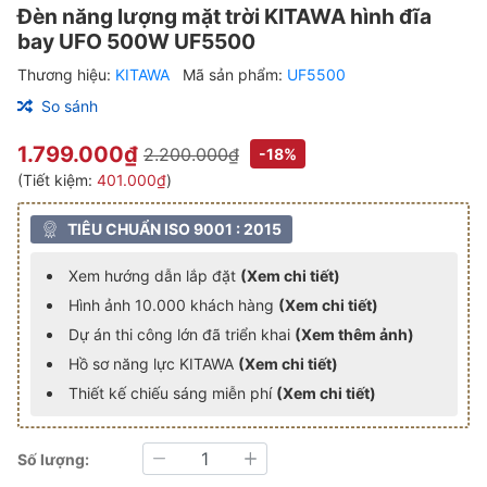
Đèn năng lượng mặt trời KITAWA hình đĩa
bay UFO 500W UF5500
Thương hiệu:
KITAWA
Mã sản phẩm:
UF5500
So sánh
1.799.000₫
2.200.000₫
-18%
(Tiết kiệm:
401.000₫
)
TIÊU CHUẨN ISO 9001 : 2015
Xem hướng dẫn lắp đặt
(Xem chi tiết)
Hình ảnh 10.000 khách hàng
(Xem chi tiết)
Dự án thi công lớn đã triển khai
(Xem thêm ảnh)
Hồ sơ năng lực KITAWA
(Xem chi tiết)
Thiết kế chiếu sáng miễn phí
(Xem chi tiết)
Số lượng:
Giảm
Tăng