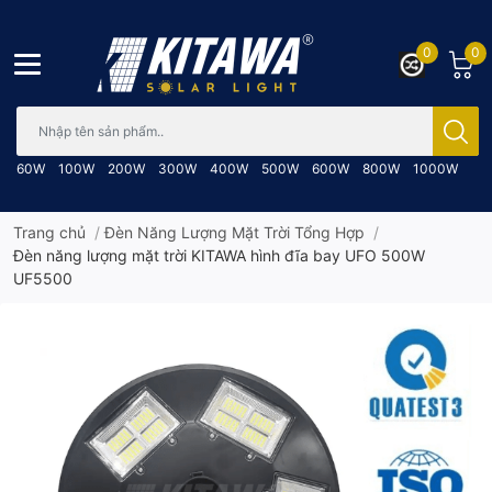
0
0
Bạn cần tìm gì..; Nhập tên sản phẩm..
60W
100W
200W
300W
400W
500W
600W
800W
1000W
Trang chủ
/
Đèn Năng Lượng Mặt Trời Tổng Hợp
/
Đèn năng lượng mặt trời KITAWA hình đĩa bay UFO 500W
UF5500