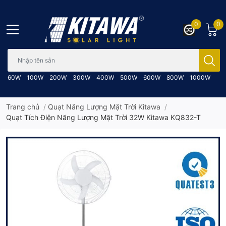
0
0
Bạn cần tìm gì..; Nhập tên sản phẩm..
60W
100W
200W
300W
400W
500W
600W
800W
1000W
Trang chủ
/
Quạt Năng Lượng Mặt Trời Kitawa
/
Quạt Tích Điện Năng Lượng Mặt Trời 32W Kitawa KQ832-T