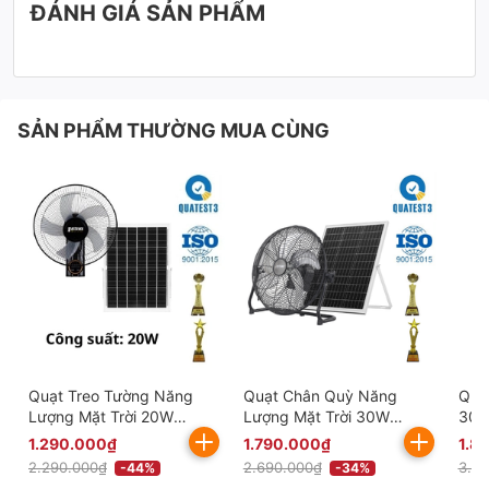
ĐÁNH GIÁ SẢN PHẨM
SẢN PHẨM THƯỜNG MUA CÙNG
Quạt Treo Tường Năng
Quạt Chân Quỳ Năng
Quạ
Lượng Mặt Trời 20W
Lượng Mặt Trời 30W
30W
KITAWA Thông Minh -
Thông Minh KITAWA -
KQ1
1.290.000₫
1.790.000₫
1.8
KQ15.20
KQ14.30
2.290.000₫
2.690.000₫
3.2
-44%
-34%