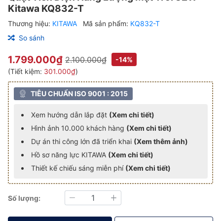
Kitawa KQ832-T
Thương hiệu:
KITAWA
Mã sản phẩm:
KQ832-T
So sánh
1.799.000₫
2.100.000₫
-14%
(Tiết kiệm:
301.000₫
)
TIÊU CHUẨN ISO 9001 : 2015
Xem hướng dẫn lắp đặt
(Xem chi tiết)
Hình ảnh 10.000 khách hàng
(Xem chi tiết)
Dự án thi công lớn đã triển khai
(Xem thêm ảnh)
Hồ sơ năng lực KITAWA
(Xem chi tiết)
Thiết kế chiếu sáng miễn phí
(Xem chi tiết)
Số lượng:
Giảm
Tăng