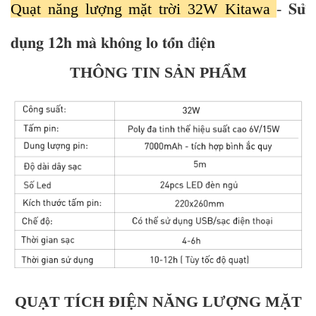
Quạt năng lượng mặt trời 32W Kitawa
- 𝐒𝐮̛̉
𝐝𝐮̣𝐧𝐠 𝟏𝟐𝐡 𝐦𝐚̀ 𝐤𝐡𝐨̂𝐧𝐠 𝐥𝐨 𝐭𝐨̂́𝐧 đ𝐢𝐞̣̂𝐧
THÔNG TIN SẢN PHẨM
QUẠT TÍCH ĐIỆN NĂNG LƯỢNG MẶT