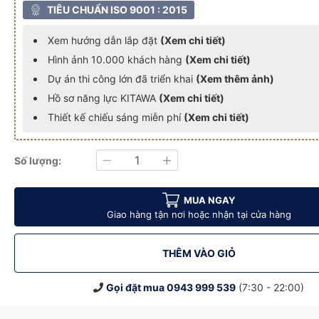
TIÊU CHUẨN ISO 9001 : 2015
Xem hướng dẫn lắp đặt
(Xem chi tiết)
Hình ảnh 10.000 khách hàng
(Xem chi tiết)
Dự án thi công lớn đã triển khai
(Xem thêm ảnh)
Hồ sơ năng lực KITAWA
(Xem chi tiết)
Thiết kế chiếu sáng miễn phí
(Xem chi tiết)
Số lượng:
Giảm
Tăng
T màu trắng
wa 25W KQ525 - T màu trắng
 mặt trời Kitawa 25W KQ525 - T màu trắng
Quạt năng lượng mặt trời Kitawa 25W KQ525 - T màu trắng
Quạt năng lượng mặt trời Kitawa 25W KQ525 - T mà
MUA NGAY
Giao hàng tận nơi hoặc nhận tại cửa hàng
THÊM VÀO GIỎ
Gọi đặt mua
0943 999 539
(7:30 - 22:00)