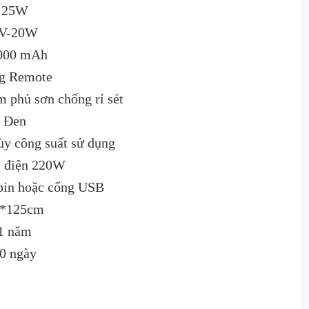
25W
V-20W
000 mAh
g Remote
phủ sơn chống rỉ sét
Đen
tùy công suất sử dụng
c điện 220W
pin hoặc cổng USB
*125cm
1 năm
0 ngày