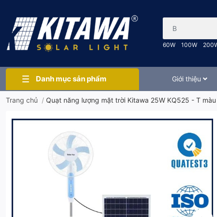
Bạn cần tìm gì..
60W
100W
200
Danh mục sản phẩm
Giới thiệu
Trang chủ
/
Quạt năng lượng mặt trời Kitawa 25W KQ525 - T màu