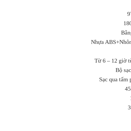
9
18
Bằn
Nhựa ABS+Nhôm 
Từ 6 – 12 giờ 
Bộ sạ
Sạc qua tấm 
45
3