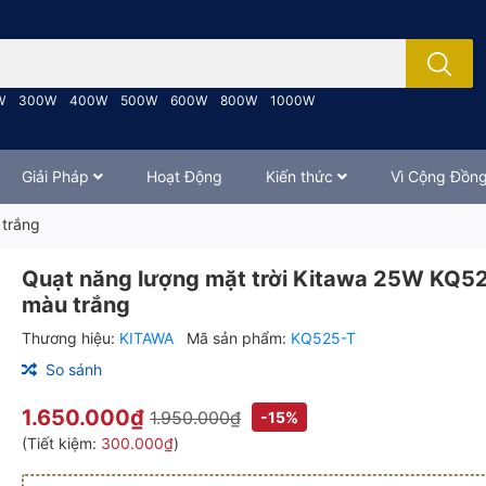
; Nhập tên sản phẩm..
W
300W
400W
500W
600W
800W
1000W
Giải Pháp
Hoạt Động
Kiến thức
Vì Cộng Đồn
 trắng
Quạt năng lượng mặt trời Kitawa 25W KQ52
màu trắng
Thương hiệu:
KITAWA
Mã sản phẩm:
KQ525-T
So sánh
1.650.000₫
1.950.000₫
-15%
(Tiết kiệm:
300.000₫
)