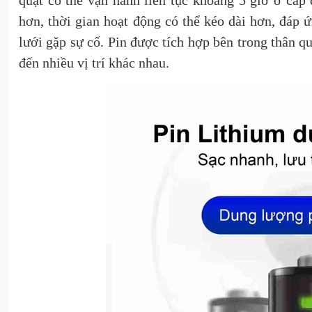
quạt có thể vận hành liên tục khoảng 5 giờ ở cấp
hơn, thời gian hoạt động có thể kéo dài hơn, đáp ứ
lưới gặp sự cố. Pin được tích hợp bên trong thân qu
đến nhiều vị trí khác nhau.