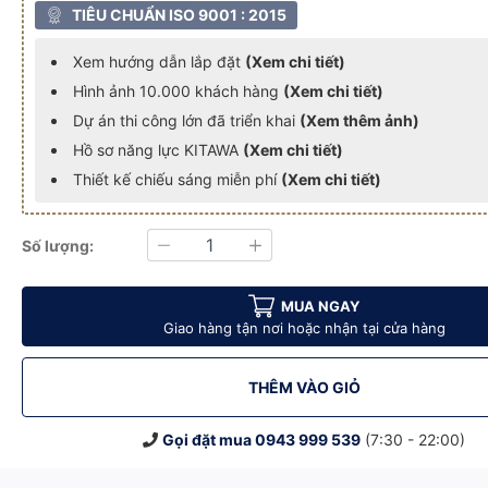
TIÊU CHUẨN ISO 9001 : 2015
Xem hướng dẫn lắp đặt
(Xem chi tiết)
Hình ảnh 10.000 khách hàng
(Xem chi tiết)
Dự án thi công lớn đã triển khai
(Xem thêm ảnh)
Hồ sơ năng lực KITAWA
(Xem chi tiết)
Thiết kế chiếu sáng miễn phí
(Xem chi tiết)
Số lượng:
Giảm
Tăng
g 16 inch
i 20W Màu Trắng 16 inch
 Lượng Mặt Trời 20W Màu Trắng 16 inch
Quạt Đứng Năng Lượng Mặt Trời 20W Màu Trắng 16 inch
Quạt Đứng Năng Lượng Mặt Trời 20W Màu Trắng 16 
Quạt Đứng Năng Lượng Mặt Trời 20W
MUA NGAY
Giao hàng tận nơi hoặc nhận tại cửa hàng
THÊM VÀO GIỎ
Gọi đặt mua
0943 999 539
(7:30 - 22:00)