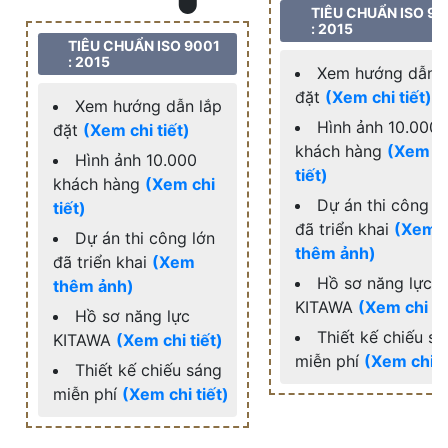
TIÊU CHUẨN ISO 90
: 2015
TIÊU CHUẨN ISO 9001
: 2015
Xem hướng dẫn l
đặt
(Xem chi tiết)
Xem hướng dẫn lắp
Hình ảnh 10.000
đặt
(Xem chi tiết)
khách hàng
(Xem c
Hình ảnh 10.000
tiết)
khách hàng
(Xem chi
Dự án thi công l
tiết)
đã triển khai
(Xem
Dự án thi công lớn
thêm ảnh)
đã triển khai
(Xem
Hồ sơ năng lực
thêm ảnh)
KITAWA
(Xem chi ti
Hồ sơ năng lực
Thiết kế chiếu s
KITAWA
(Xem chi tiết)
miễn phí
(Xem chi t
Thiết kế chiếu sáng
miễn phí
(Xem chi tiết)