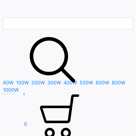
Bạn cần tìm gì..; Nhập tên sản phẩm..
60W
100W
200W
300W
400W
500W
600W
800W
1000W
0
0