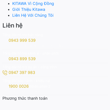
KITAWA Vì Cộng Đồng
Giới Thiệu Kitawa
Liên Hệ Với Chúng Tôi
Liên hệ
Tổng đài hỗ trợ bán hàng
0943 999 539
(08:00-22:00 tất cả các ngày trong tuần)
Tổng đài hỗ trợ kênh sỉ - phân phối
0943 899 539
Tổng đài hỗ trợ dự án - công trình
0947 397 983
Tổng đài bảo hành - khiếu nại
1900 0026
Nhấn phím 2
Hỗ trợ cước phí 1.000đ/phút
Phương thức thanh toán