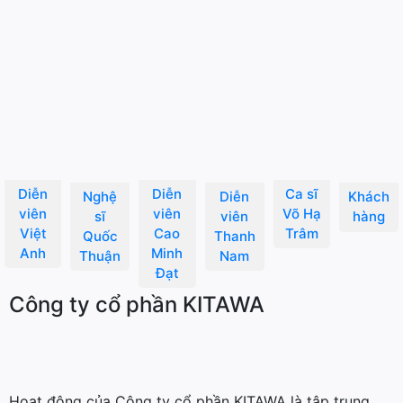
Diễn
Diễn
Ca sĩ
Nghệ
Diễn
Khách
viên
viên
Võ Hạ
sĩ
viên
hàng
Việt
Cao
Trâm
Quốc
Thanh
Anh
Minh
Thuận
Nam
Đạt
Công ty cổ phần KITAWA
Hoạt động của Công ty cổ phần KITAWA là tập trung