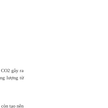
i CO2 gây ra
ăng lượng từ
 còn tạo nên