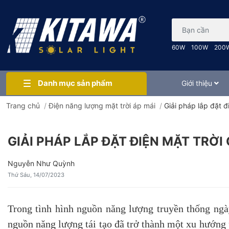
Bạn cần tìm gì..
60W
100W
200
Danh mục sản phẩm
Giới thiệu
Trang chủ
/
Điện năng lượng mặt trời áp mái
/
Giải pháp lắp đặt đ
GIẢI PHÁP LẮP ĐẶT ĐIỆN MẶT TRỜI
Nguyễn Như Quỳnh
Thứ Sáu, 14/07/2023
Trong tình hình nguồn năng lượng truyền thống ngà
nguồn năng lượng tái tạo đã trở thành một xu hướng 