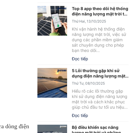
Top 8 app theo dõi hệ thống
điện năng lượng mặt trời tốt
nhất
Thứ Hai, 13/10/2025
Khi vận hành hệ thống điện
năng lượng mặt trời, việc sử
dụng các phần mềm giám
sát chuyên dụng cho phép
bạn theo dõi...
Đọc tiếp
5 Lỗi thường gặp khi sử
dụng điện năng lượng mặt
trời và cách khắc phục
Thứ Tư, 08/10/2025
Hiểu rõ các lỗi thường gặp
khi sử dụng điện năng lượng
mặt trời và cách khắc phục
giúp chủ đầu tư tối ưu hiệu...
Đọc tiếp
ra dòng điện
Bộ điều khiển sạc năng
lượng mặt trời và những