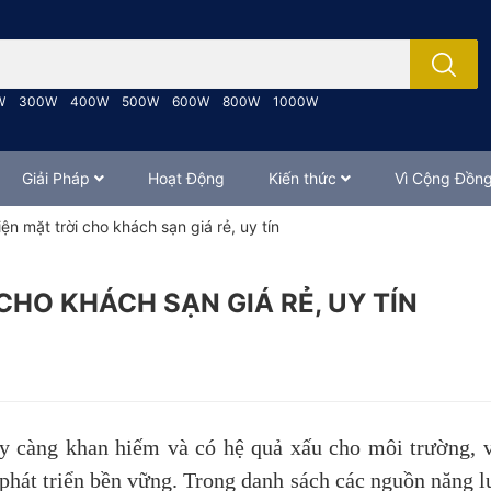
; Nhập tên sản phẩm..
W
300W
400W
500W
600W
800W
1000W
Giải Pháp
Hoạt Động
Kiến thức
Vì Cộng Đồn
iện mặt trời cho khách sạn giá rẻ, uy tín
 CHO KHÁCH SẠN GIÁ RẺ, UY TÍN
y càng khan hiếm và có hệ quả xấu cho môi trường, 
phát triển bền vững. Trong danh sách các nguồn năng lư