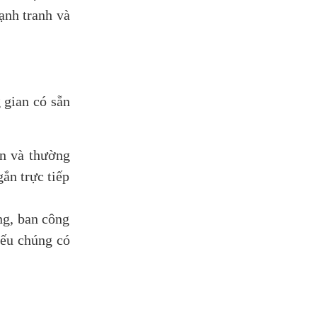
ạnh tranh và
 gian có sẵn
ớn và thường
ắn trực tiếp
ng, ban công
nếu chúng có