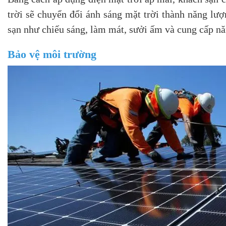
trời sẽ chuyển đổi ánh sáng mặt trời thành năng lư
sạn như chiếu sáng, làm mát, sưởi ấm và cung cấp năn
Bảo vệ môi trường