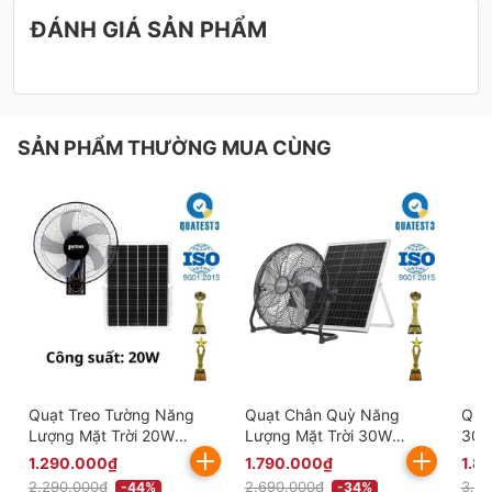
ĐÁNH GIÁ SẢN PHẨM
SẢN PHẨM THƯỜNG MUA CÙNG
Quạt Treo Tường Năng
Quạt Chân Quỳ Năng
Quạ
Lượng Mặt Trời 20W
Lượng Mặt Trời 30W
30W
KITAWA Thông Minh -
Thông Minh KITAWA -
KQ1
1.290.000₫
1.790.000₫
1.8
KQ15.20
KQ14.30
2.290.000₫
2.690.000₫
3.2
-44%
-34%