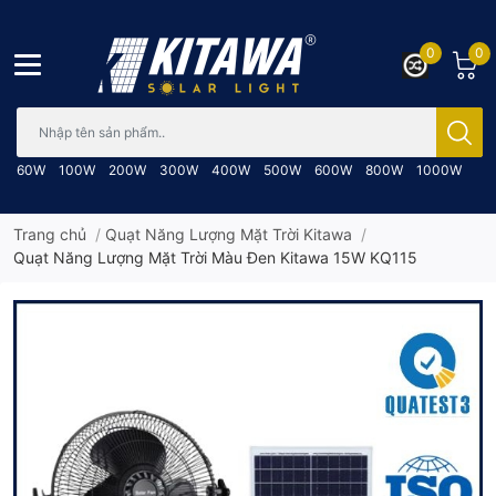
0
0
Bạn cần tìm gì..; Nhập tên sản phẩm..
60W
100W
200W
300W
400W
500W
600W
800W
1000W
Trang chủ
/
Quạt Năng Lượng Mặt Trời Kitawa
/
Quạt Năng Lượng Mặt Trời Màu Đen Kitawa 15W KQ115