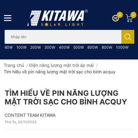
0
0
Bạn cần tìm gì..; Nhập tên sản phẩm..
60W
100W
200W
300W
400W
500W
600W
800W
1000W
Trang chủ
/
Điện năng lượng mặt trời áp mái
/
Tìm hiểu về pin năng lượng mặt trời sạc cho bình acquy
TÌM HIỂU VỀ PIN NĂNG LƯỢNG
MẶT TRỜI SẠC CHO BÌNH ACQUY
CONTENT TEAM KITAWA
Thứ Tư, 22/11/2023