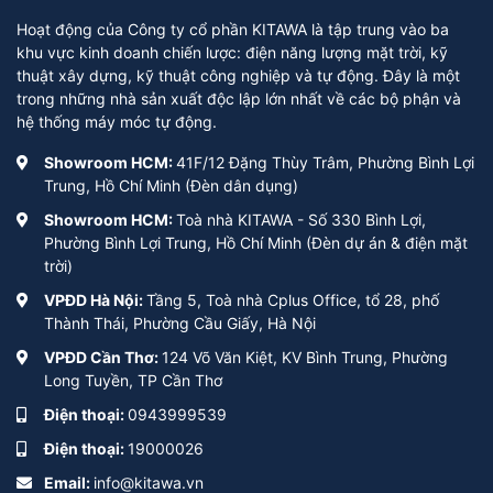
Hoạt động của Công ty cổ phần KITAWA là tập trung vào ba
khu vực kinh doanh chiến lược: điện năng lượng mặt trời, kỹ
thuật xây dựng, kỹ thuật công nghiệp và tự động. Đây là một
trong những nhà sản xuất độc lập lớn nhất về các bộ phận và
hệ thống máy móc tự động.
Showroom HCM:
41F/12 Đặng Thùy Trâm, Phường Bình Lợi
Trung, Hồ Chí Minh (Đèn dân dụng)
Showroom HCM:
Toà nhà KITAWA - Số 330 Bình Lợi,
Phường Bình Lợi Trung, Hồ Chí Minh (Đèn dự án & điện mặt
trời)
VPĐD Hà Nội:
Tầng 5, Toà nhà Cplus Office, tổ 28, phố
Thành Thái, Phường Cầu Giấy, Hà Nội
VPĐD Cần Thơ:
124 Võ Văn Kiệt, KV Bình Trung, Phường
Long Tuyền, TP Cần Thơ
Điện thoại:
0943999539
Điện thoại:
19000026
Email:
info@kitawa.vn