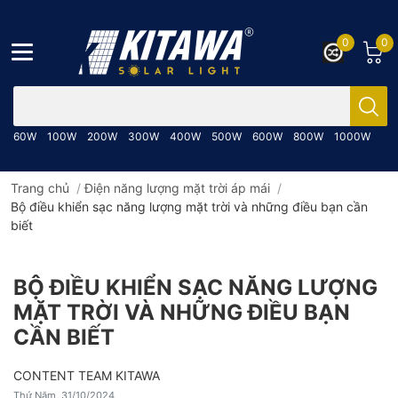
0
0
Bạn cần tìm gì..; Nhập tên sản phẩm..
60W
100W
200W
300W
400W
500W
600W
800W
1000W
Trang chủ
/
Điện năng lượng mặt trời áp mái
/
Bộ điều khiển sạc năng lượng mặt trời và những điều bạn cần
biết
BỘ ĐIỀU KHIỂN SẠC NĂNG LƯỢNG
MẶT TRỜI VÀ NHỮNG ĐIỀU BẠN
CẦN BIẾT
CONTENT TEAM KITAWA
Thứ Năm, 31/10/2024