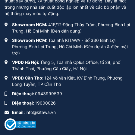
thuật xây dựng, kỹ thuật công nghiệp và tự động. Đây là một
trong những nhà sản xuất độc lập lớn nhất về các bộ phận và
hệ thống máy móc tự động.
Showroom HCM:
41F/12 Đặng Thùy Trâm, Phường Bình Lợi
Trung, Hồ Chí Minh (Đèn dân dụng)
Showroom HCM:
Toà nhà KITAWA - Số 330 Bình Lợi,
Phường Bình Lợi Trung, Hồ Chí Minh (Đèn dự án & điện mặt
trời)
VPĐD Hà Nội:
Tầng 5, Toà nhà Cplus Office, tổ 28, phố
Thành Thái, Phường Cầu Giấy, Hà Nội
VPĐD Cần Thơ:
124 Võ Văn Kiệt, KV Bình Trung, Phường
Long Tuyền, TP Cần Thơ
Điện thoại:
0943999539
Điện thoại:
19000026
Email:
info@kitawa.vn