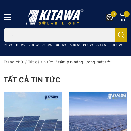
0
0
Bạn cần tìm gì..; Nhập tên sản phẩm..
60W
100W
200W
300W
400W
500W
600W
800W
1000W
Trang chủ
/
Tất cả tin tức
/
tấm pin năng lượng mặt trời
TẤT CẢ TIN TỨC