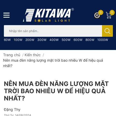
0
0
Bạn cần tìm gì..; Nhập tên sản phẩm..
60W
100W
200W
300W
400W
500W
600W
800W
1000W
Trang chủ
/
Kiến thức
/
Nên mua đèn năng lượng mặt trời bao nhiêu W để hiệu quả
nhất?
NÊN MUA ĐÈN NĂNG LƯỢNG MẶT
TRỜI BAO NHIÊU W ĐỂ HIỆU QUẢ
NHẤT?
Đặng Thy
Thứ Tư, 14/08/2024