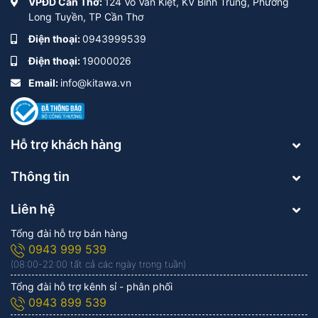
VPĐD Cần Thơ:
124 Võ Văn Kiệt, KV Bình Trung, Phường
Long Tuyền, TP Cần Thơ
Điện thoại:
0943999539
Điện thoại:
19000026
Email:
info@kitawa.vn
Hỗ trợ khách hàng
Thông tin
Liên hệ
Tổng đài hỗ trợ bán hàng
0943 999 539
(08:00-22:00 tất cả các ngày trong tuần)
Tổng đài hỗ trợ kênh sỉ - phân phối
0943 899 539