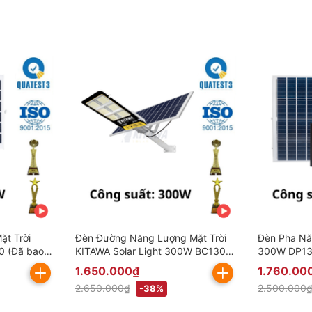
t Trời
Đèn Đường Năng Lượng Mặt Trời
Đèn Pha Nă
0 (Đã bao
KITAWA Solar Light 300W BC1300
300W DP13
(Đã bao gồm VAT)
IP67 (Đã b
1.650.000₫
1.760.00
2.650.000₫
2.500.000
-38%