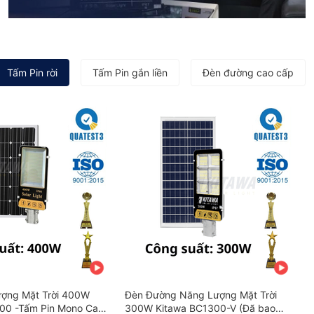
Tấm Pin rời
Tấm Pin gắn liền
Đèn đường cao cấp
ợng Mặt Trời 400W
Đèn Đường Năng Lượng Mặt Trời
00 -Tấm Pin Mono Cao
300W Kitawa BC1300-V (Đã bao