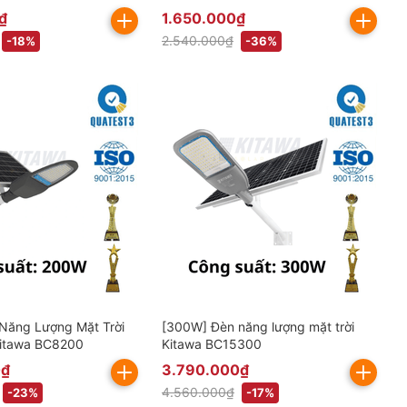
gồm VAT)
₫
1.650.000₫
2.540.000₫
-18%
-36%
Năng Lượng Mặt Trời
[300W] Đèn năng lượng mặt trời
Kitawa BC8200
Kitawa BC15300
0₫
3.790.000₫
4.560.000₫
-23%
-17%