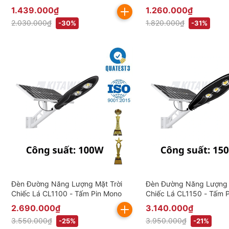
bao gồm VAT)
(Đã bao gồm VAT)
1.439.000₫
1.260.000₫
2.030.000₫
1.820.000₫
-30%
-31%
Đèn Đường Năng Lượng Mặt Trời
Đèn Đường Năng Lượng 
Chiếc Lá CL1100 - Tấm Pin Mono
Chiếc Lá CL1150 - Tấm 
2.690.000₫
3.140.000₫
3.550.000₫
3.950.000₫
-25%
-21%