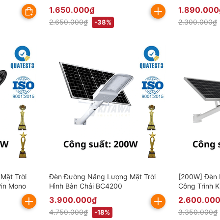
(Đã bao gồm VAT)
Cấp
1.650.000₫
1.890.000
2.650.000₫
2.300.000₫
-38%
Mặt Trời
Đèn Đường Năng Lượng Mặt Trời
[200W] Đèn 
Pin Mono
Hình Bàn Chải BC4200
Công Trình 
3.900.000₫
2.600.00
4.750.000₫
3.350.000₫
-18%