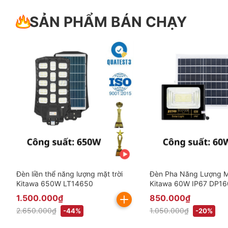
SẢN PHẨM BÁN CHẠY
Đèn liền thể năng lượng mặt trời
Đèn Pha Năng Lượng Mặ
Kitawa 650W LT14650
Kitawa 60W IP67 DP16
gồm VAT)
1.500.000₫
850.000₫
2.650.000₫
1.050.000₫
-44%
-20%