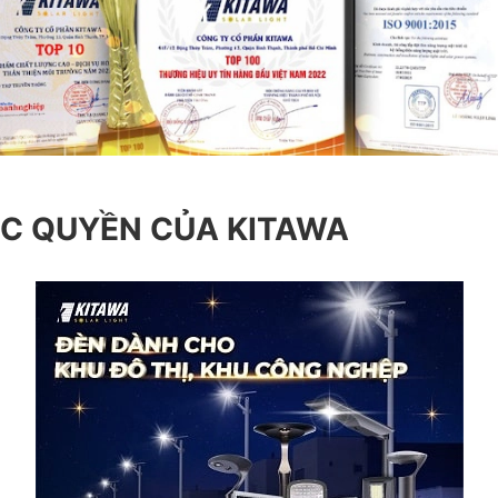
ỘC QUYỀN CỦA KITAWA