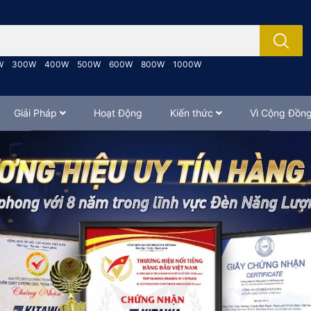
; Nhập tên sản phẩm..
W
300W
400W
500W
600W
800W
1000W
Giải Pháp
Hoạt Động
Kiến thức
Vì Cộng Đồn