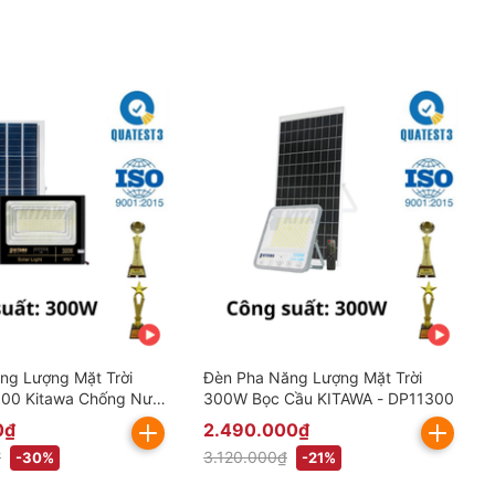
ng Lượng Mặt Trời
Đèn Pha Năng Lượng Mặt Trời
00 Kitawa Chống Nước
300W Bọc Cầu KITAWA - DP11300
ao gồm VAT)
0₫
2.490.000₫
₫
3.120.000₫
-30%
-21%