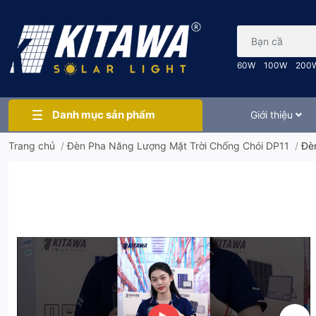
Bạn cần tìm gì..
60W
100W
200
Danh mục sản phẩm
Giới thiệu
Trang chủ
/
Đèn Pha Năng Lượng Mặt Trời Chống Chói DP11
/
Đè