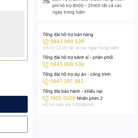
phí hỗ trợ 8h00 - 21h00 tất cả các
ngày trong tuần
Tổng đài hỗ trợ bán hàng
0943 999 539
(08:00-22:00 tất cả các ngày trong tuần)
Tổng đài hỗ trợ kênh sỉ - phân phối
0943 899 539
Tổng đài hỗ trợ dự án - công trình
0947 397 983
A - DP11400
 Bọc Cầu KITAWA - DP11400
 Mặt Trời 400W Bọc Cầu KITAWA - DP11400
Tổng đài bảo hành - khiếu nại
1900 0026
Nhấn phím 2
Hỗ trợ cước phí 1.000đ/phút