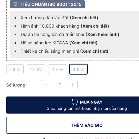
TIÊU CHUẨN ISO 9001 : 2015
Xem hướng dẫn lắp đặt
(Xem chi tiết)
Hình ảnh 10.000 khách hàng
(Xem chi tiết)
Dự án thi công lớn đã triển khai
(Xem thêm ảnh)
Hồ sơ năng lực KITAWA
(Xem chi tiết)
Thiết kế chiếu sáng miễn phí
(Xem chi tiết)
100W
200W
300W
400W
00
KITAWA - DP11400
400W Bọc Cầu KITAWA - DP11400
ượng Mặt Trời 400W Bọc Cầu KITAWA - DP11400
Đèn Pha Năng Lượng Mặt Trời 400W Bọc Cầu KITAWA - DP11400
Đèn Pha Năng Lượng Mặt Trời 400W Bọc Cầu KITAW
Đèn Pha Năng Lượng Mặt Trời 400W
Đèn Pha Năng Lượng
Số lượng:
Giảm
Tăng
MUA NGAY
Giao hàng tận nơi hoặc nhận tại cửa hàng
THÊM VÀO GIỎ