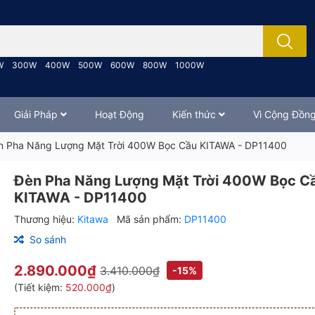
; Nhập tên sản phẩm..
W
300W
400W
500W
600W
800W
1000W
Giải Pháp
Hoạt Động
Kiến thức
Vì Cộng Đồn
n Pha Năng Lượng Mặt Trời 400W Bọc Cầu KITAWA - DP11400
Đèn Pha Năng Lượng Mặt Trời 400W Bọc C
KITAWA - DP11400
Thương hiệu:
Kitawa
Mã sản phẩm:
DP11400
So sánh
2.890.000₫
3.410.000₫
-15%
(Tiết kiệm:
520.000₫
)