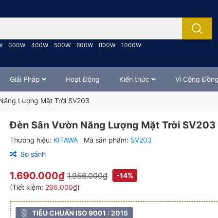
; Nhập tên sản phẩm..
W
300W
400W
500W
600W
800W
1000W
Giải Pháp
Hoạt Động
Kiến thức
Vì Cộng Đồn
Năng Lượng Mặt Trời SV203
Đèn Sân Vườn Năng Lượng Mặt Trời SV203
Thương hiệu:
KITAWA
Mã sản phẩm:
SV203
So sánh
1.690.000₫
1.956.000₫
-14%
(Tiết kiệm:
266.000₫
)
TIÊU CHUẨN ISO 9001 : 2015