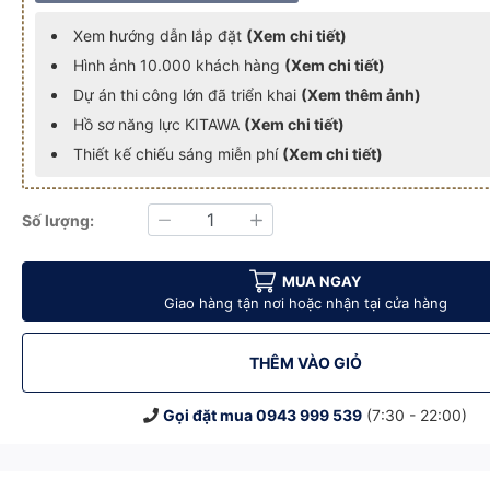
Xem hướng dẫn lắp đặt
(Xem chi tiết)
Hình ảnh 10.000 khách hàng
(Xem chi tiết)
Dự án thi công lớn đã triển khai
(Xem thêm ảnh)
Hồ sơ năng lực KITAWA
(Xem chi tiết)
Thiết kế chiếu sáng miễn phí
(Xem chi tiết)
Số lượng:
Giảm
Tăng
MUA NGAY
Trời SV203
ăng Lượng Mặt Trời SV203
Đèn Sân Vườn Năng Lượng Mặt Trời SV203
Đèn Sân Vườn Năng Lượng Mặt Trời SV203
Đèn Sân Vườn Năng Lượng Mặt Trời
Đèn Sân Vườn Năng 
Đèn 
Giao hàng tận nơi hoặc nhận tại cửa hàng
THÊM VÀO GIỎ
Gọi đặt mua
0943 999 539
(7:30 - 22:00)