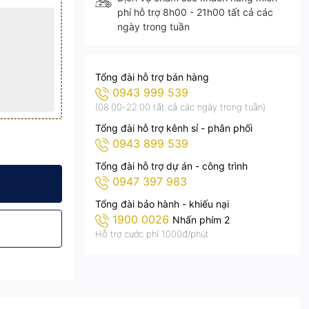
phí hỗ trợ 8h00 - 21h00 tất cả các
ngày trong tuần
Tổng đài hỗ trợ bán hàng
0943 999 539
(08:00-22:00 tất cả các ngày trong tuần)
Tổng đài hỗ trợ kênh sỉ - phân phối
0943 899 539
Tổng đài hỗ trợ dự án - công trình
0947 397 983
 SV203
Lượng Mặt Trời SV203
Sân Vườn Năng Lượng Mặt Trời SV203
Tổng đài bảo hành - khiếu nại
1900 0026
Nhấn phím 2
Hỗ trợ cước phí 1.000đ/phút