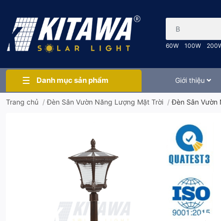
Bạn cần tìm gì..
60W
100W
200
Danh mục sản phẩm
Giới thiệu
Trang chủ
/
Đèn Sân Vườn Năng Lượng Mặt Trời
/
Đèn Sân Vườn 