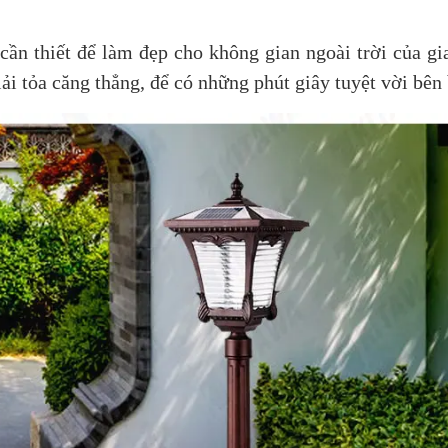
cần thiết để làm đẹp cho không gian ngoài trời của gi
i tỏa căng thẳng, để có những phút giây tuyệt vời bên 