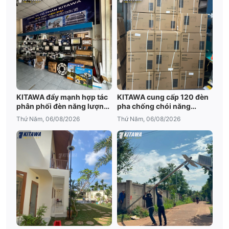
KITAWA đẩy mạnh hợp tác
KITAWA cung cấp 120 đèn
phân phối đèn năng lượng
pha chống chói năng
mặt trời An Giang
lượng mặt trời cho trại tôm
Thứ Năm, 06/08/2026
Thứ Năm, 06/08/2026
Bạc Liêu