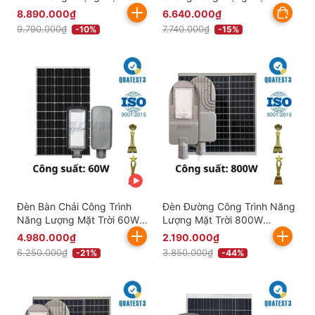
120W Kitawa CT.BC09.120
Kitawa BCCT06
8.890.000₫
6.640.000₫
9.790.000₫
7.740.000₫
-10%
-15%
Đèn Bàn Chải Công Trình
Đèn Đường Công Trình Năng
Năng Lượng Mặt Trời 60W
Lượng Mặt Trời 800W
KITAWA - BCCT12.60
KITAWA ST5.800
4.980.000₫
2.190.000₫
6.250.000₫
3.850.000₫
-21%
-44%