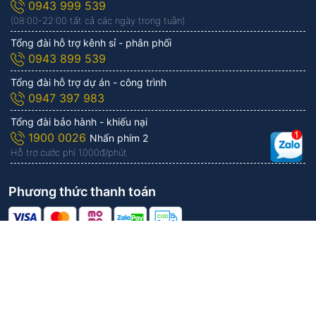
0943 999 539
(08:00-22:00 tất cả các ngày trong tuần)
Tổng đài hỗ trợ kênh sỉ - phân phối
0943 899 539
Tổng đài hỗ trợ dự án - công trình
0947 397 983
Tổng đài bảo hành - khiếu nại
1900 0026
Nhấn phím 2
Hỗ trợ cước phí 1.000đ/phút
Phương thức thanh toán
Công ty Cổ phần KITAWA | Vận hành bởi
KITAWA