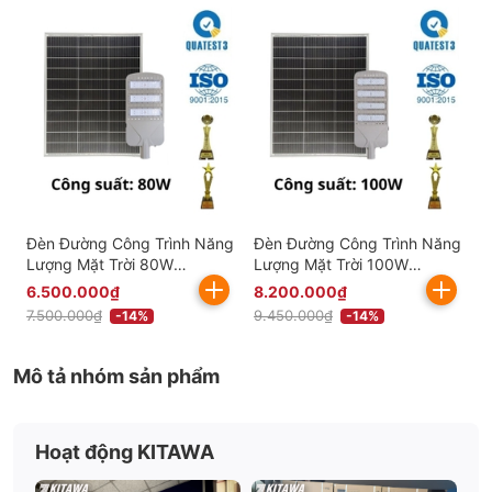
Đèn Đường Công Trình Năng
Đèn Đường Công Trình Năng
Lượng Mặt Trời 80W
Lượng Mặt Trời 100W
BCDT9.80 Chống Nước Bền
BCDT9.100 Chống Nước
6.500.000₫
8.200.000₫
Bỉ
Bền Bỉ
7.500.000₫
9.450.000₫
-14%
-14%
Mô tả nhóm sản phẩm
Hoạt động KITAWA