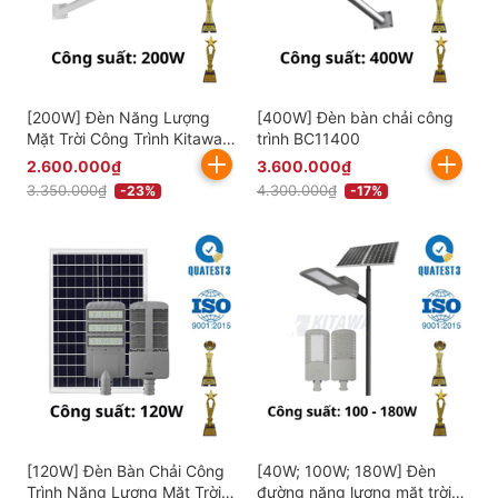
[200W] Đèn Năng Lượng
[400W] Đèn bàn chải công
Mặt Trời Công Trình Kitawa
trình BC11400
BC8200
2.600.000₫
3.600.000₫
3.350.000₫
4.300.000₫
-23%
-17%
[120W] Đèn Bàn Chải Công
[40W; 100W; 180W] Đèn
Trình Năng Lượng Mặt Trời
đường năng lượng mặt trời