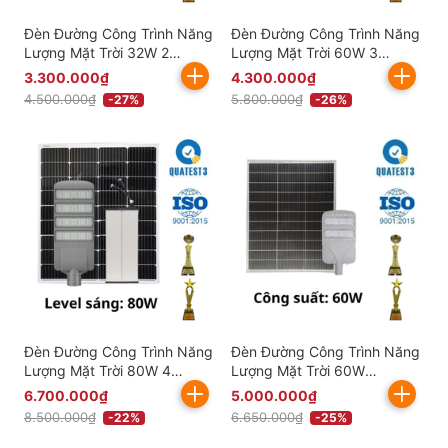
Đèn Đường Công Trình Năng
Đèn Đường Công Trình Năng
Lượng Mặt Trời 32W 2
Lượng Mặt Trời 60W 3
Khoang KITAWA - BCDT8.32
Khoang KITAWA - BCDT8.60
3.300.000₫
4.300.000₫
4.500.000₫
5.800.000₫
-27%
-26%
Đèn Đường Công Trình Năng
Đèn Đường Công Trình Năng
Lượng Mặt Trời 80W 4
Lượng Mặt Trời 60W
Khoang KITAWA - BCDT8.80
BCDT9.60 Chống Nước Bền
6.700.000₫
5.000.000₫
Bỉ
8.500.000₫
6.650.000₫
-22%
-25%