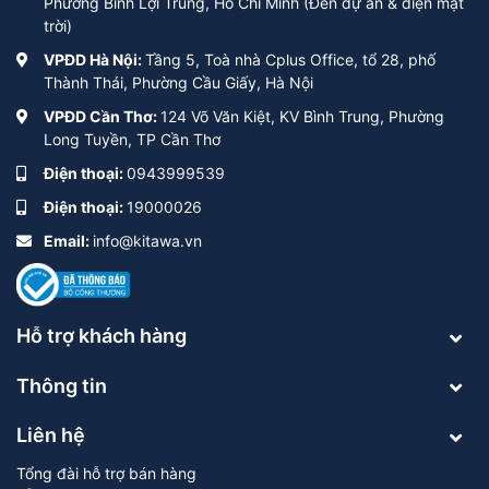
Phường Bình Lợi Trung, Hồ Chí Minh (Đèn dự án & điện mặt
trời)
VPĐD Hà Nội:
Tầng 5, Toà nhà Cplus Office, tổ 28, phố
Thành Thái, Phường Cầu Giấy, Hà Nội
VPĐD Cần Thơ:
124 Võ Văn Kiệt, KV Bình Trung, Phường
Long Tuyền, TP Cần Thơ
Điện thoại:
0943999539
Điện thoại:
19000026
Email:
info@kitawa.vn
Hỗ trợ khách hàng
Thông tin
Liên hệ
Tổng đài hỗ trợ bán hàng