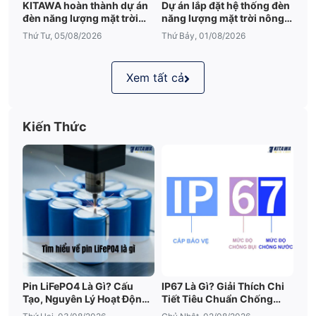
KITAWA hoàn thành dự án
Dự án lắp đặt hệ thống đèn
đèn năng lượng mặt trời
năng lượng mặt trời nông
sân vườn UFO 600W tại
trại tại Đắk Lắk
Thứ Tư, 05/08/2026
Thứ Bảy, 01/08/2026
Đắk Lắk
Xem tất cả
Kiến Thức
Pin LiFePO4 Là Gì? Cấu
IP67 Là Gì? Giải Thích Chi
Tạo, Nguyên Lý Hoạt Động
Tiết Tiêu Chuẩn Chống
Và Ưu Điểm Nổi Bật
Nước IP67