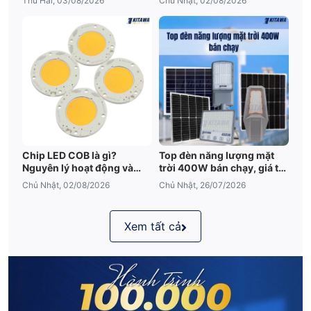
Thứ Hai, 03/08/2026
Chủ Nhật, 02/08/2026
Chip LED COB là gì?
Top đèn năng lượng mặt
Nguyên lý hoạt động và
trời 400W bán chạy, giá tốt
những điều cần biết
2026
Chủ Nhật, 02/08/2026
Chủ Nhật, 26/07/2026
Xem tất cả