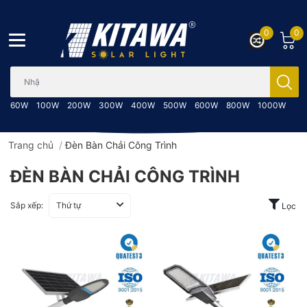
0
0
Bạn cần tìm gì..; Nhập tên sản phẩm..
60W
100W
200W
300W
400W
500W
600W
800W
1000W
Trang chủ
/
Đèn Bàn Chải Công Trình
ĐÈN BÀN CHẢI CÔNG TRÌNH
Sắp xếp:
Thứ tự
Lọc