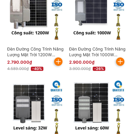
Đèn Đường Công Trình Năng
Đèn Đường Công Trình Năng
Lượng Mặt Trời 1200W
Lượng Mặt Trời 1000W
KITAWA ST5.1200
BCDT31000-A (Số lượng đặt
2.790.000₫
2.900.000₫
từ 10 chiếc)
4.589.000₫
3.900.000₫
-40%
-26%