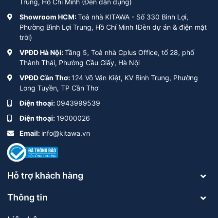
Trung, Hồ Chí Minh (Đèn dân dụng)
Showroom HCM:
Toà nhà KITAWA - Số 330 Bình Lợi,
Phường Bình Lợi Trung, Hồ Chí Minh (Đèn dự án & điện mặt
trời)
VPĐD Hà Nội:
Tầng 5, Toà nhà Cplus Office, tổ 28, phố
Thành Thái, Phường Cầu Giấy, Hà Nội
VPĐD Cần Thơ:
124 Võ Văn Kiệt, KV Bình Trung, Phường
Long Tuyền, TP Cần Thơ
Điện thoại:
0943999539
Điện thoại:
19000026
Email:
info@kitawa.vn
Hỗ trợ khách hàng
Thông tin