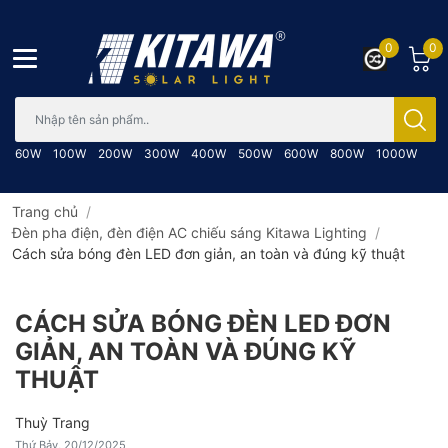
0
0
Bạn cần tìm gì..; Nhập tên sản phẩm..
60W
100W
200W
300W
400W
500W
600W
800W
1000W
Trang chủ
/
Đèn pha điện, đèn điện AC chiếu sáng Kitawa Lighting
/
Cách sửa bóng đèn LED đơn giản, an toàn và đúng kỹ thuật
CÁCH SỬA BÓNG ĐÈN LED ĐƠN
GIẢN, AN TOÀN VÀ ĐÚNG KỸ
THUẬT
Thuỳ Trang
Thứ Bảy, 20/12/2025