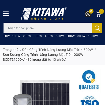
0
0
Bạn cần tìm gì..; Nhập tên sản phẩm..
60W
100W
200W
300W
400W
500W
600W
800W
1000W
Trang chủ
/
Đèn Công Trình Năng Lượng Mặt Trời > 300W
/
Đèn Đường Công Trình Năng Lượng Mặt Trời 1000W
BCDT31000-A (Số lượng đặt từ 10 chiếc)