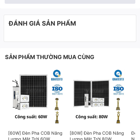
ĐÁNH GIÁ SẢN PHẨM
SẢN PHẨM THƯỜNG MUA CÙNG
[60W] Đèn Pha COB Năng
[80W] Đèn Pha COB Năng
Đèn 
Lượng Mặt Trời 60W
Lượng Mặt Trời 80W
Năn