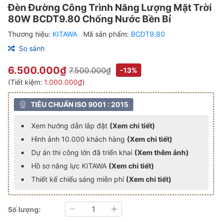
Đèn Đường Công Trình Năng Lượng Mặt Trời
80W BCDT9.80 Chống Nước Bền Bỉ
Thương hiệu:
KITAWA
Mã sản phẩm:
BCDT9.80
So sánh
6.500.000₫
7.500.000₫
-13%
(Tiết kiệm:
1.000.000₫
)
TIÊU CHUẨN ISO 9001 : 2015
Xem hướng dẫn lắp đặt
(Xem chi tiết)
Hình ảnh 10.000 khách hàng
(Xem chi tiết)
Dự án thi công lớn đã triển khai
(Xem thêm ảnh)
Hồ sơ năng lực KITAWA
(Xem chi tiết)
Thiết kế chiếu sáng miễn phí
(Xem chi tiết)
Số lượng:
Giảm
Tăng