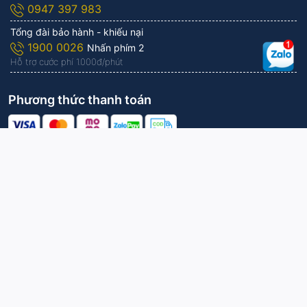
0947 397 983
Tổng đài bảo hành - khiếu nại
1900 0026
Nhấn phím 2
Hỗ trợ cước phí 1.000đ/phút
Phương thức thanh toán
Công ty Cổ phần KITAWA | Vận hành bởi
KITAWA
Thêm vào giỏ
Mua ngay
Gọi mua
Nhắn tin