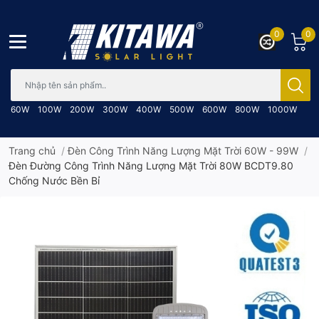
0
0
Bạn cần tìm gì..; Nhập tên sản phẩm..
60W
100W
200W
300W
400W
500W
600W
800W
1000W
Trang chủ
/
Đèn Công Trình Năng Lượng Mặt Trời 60W - 99W
/
Đèn Đường Công Trình Năng Lượng Mặt Trời 80W BCDT9.80
Chống Nước Bền Bỉ