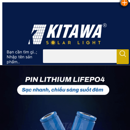
Bạn cần tìm gì..;
Nhập tên sản
phẩm..
60W
100W
200W
300W
400W
500W
600W
800W
1000W
0
0
Trang chủ
/
Đèn Pha Chống Chói Năng Lượng Mặt Trời
/