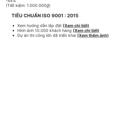
-44%
(Tiết kiệm:
1.000.000₫
)
TIÊU CHUẨN ISO 9001 : 2015
Xem hướng dẫn lắp đặt
(Xem chi tiết)
Hình ảnh 10.000 khách hàng
(Xem chi tiết)
Dự án thi công lớn đã triển khai
(Xem thêm ảnh)
Hồ sơ năng lực KITAWA
(Xem chi tiết)
Thiết kế chiếu sáng miễn phí
(Xem chi tiết)
Số lượng:
Giảm
Tăng
MUA NGAY
Giao hàng tận nơi hoặc nhận tại cửa
hàng
THÊM VÀO GIỎ
Gọi đặt mua
0943 999 539
(7:30 - 22:00)
Giao hàng miễn phí toàn quốc (Kiểm tra hàng trước khi