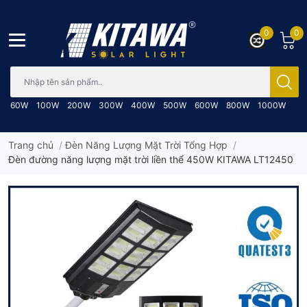
0
0
Bạn cần tìm gì..; Nhập tên sản phẩm..
60W
100W
200W
300W
400W
500W
600W
800W
1000W
Trang chủ
/
Đèn Năng Lượng Mặt Trời Tổng Hợp
/
Đèn đường năng lượng mặt trời liền thể 450W KITAWA LT12450