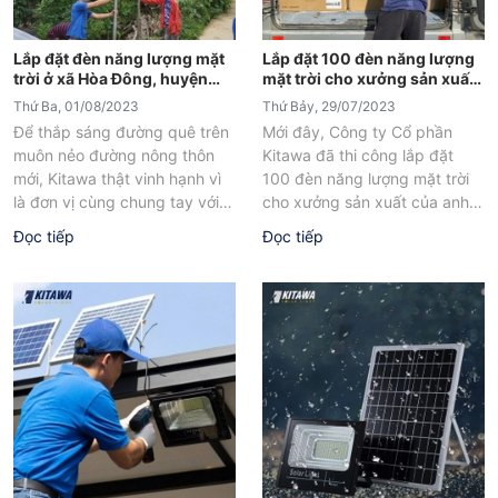
Lắp đặt đèn năng lượng mặt
Lắp đặt 100 đèn năng lượng
trời ở xã Hòa Đông, huyện
mặt trời cho xưởng sản xuất
Krông Pắk, Đắk Lắk
của anh Vinh ở Tiền Giang
Thứ Ba, 01/08/2023
Thứ Bảy, 29/07/2023
Để thắp sáng đường quê trên
Mới đây, Công ty Cổ phần
muôn nẻo đường nông thôn
Kitawa đã thi công lắp đặt
mới, Kitawa thật vinh hạnh vì
100 đèn năng lượng mặt trời
là đơn vị cùng chung tay với
cho xưởng sản xuất của anh
địa phương...
Vinh ở...
Đọc tiếp
Đọc tiếp