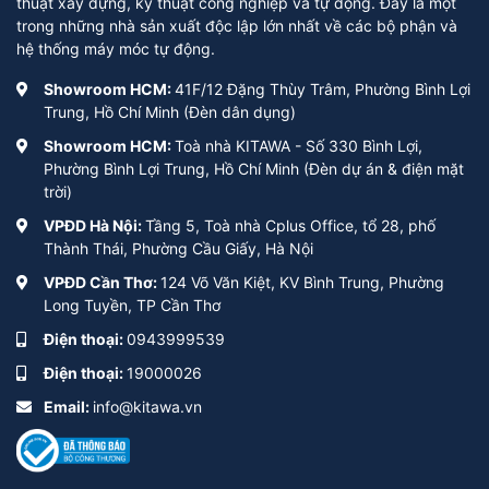
thuật xây dựng, kỹ thuật công nghiệp và tự động. Đây là một
trong những nhà sản xuất độc lập lớn nhất về các bộ phận và
hệ thống máy móc tự động.
Showroom HCM:
41F/12 Đặng Thùy Trâm, Phường Bình Lợi
Trung, Hồ Chí Minh (Đèn dân dụng)
Showroom HCM:
Toà nhà KITAWA - Số 330 Bình Lợi,
Phường Bình Lợi Trung, Hồ Chí Minh (Đèn dự án & điện mặt
trời)
VPĐD Hà Nội:
Tầng 5, Toà nhà Cplus Office, tổ 28, phố
Thành Thái, Phường Cầu Giấy, Hà Nội
VPĐD Cần Thơ:
124 Võ Văn Kiệt, KV Bình Trung, Phường
Long Tuyền, TP Cần Thơ
Điện thoại:
0943999539
Điện thoại:
19000026
Email:
info@kitawa.vn