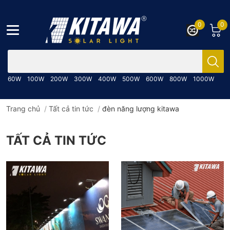
0
0
Bạn cần tìm gì..; Nhập tên sản phẩm..
60W
100W
200W
300W
400W
500W
600W
800W
1000W
Trang chủ
/
Tất cả tin tức
/
đèn năng lượng kitawa
TẤT CẢ TIN TỨC