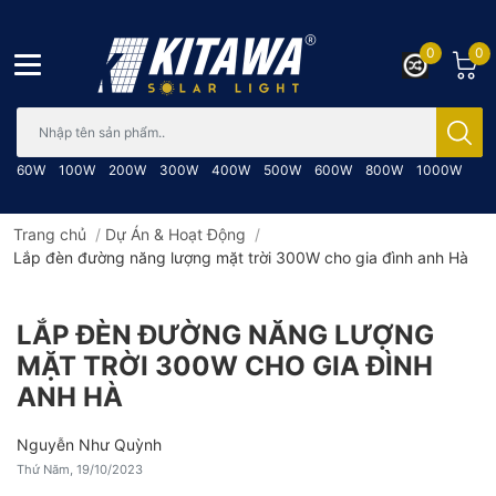
0
0
Bạn cần tìm gì..; Nhập tên sản phẩm..
60W
100W
200W
300W
400W
500W
600W
800W
1000W
Trang chủ
/
Dự Án & Hoạt Động
/
Lắp đèn đường năng lượng mặt trời 300W cho gia đình anh Hà
LẮP ĐÈN ĐƯỜNG NĂNG LƯỢNG
MẶT TRỜI 300W CHO GIA ĐÌNH
ANH HÀ
Nguyễn Như Quỳnh
Thứ Năm, 19/10/2023