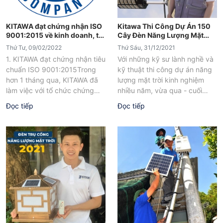
KITAWA đạt chứng nhận ISO
Kitawa Thi Công Dự Án 150
9001:2015 về kinh doanh, thi
Cây Đèn Năng Lượng Mặt
công lắp đặt đèn năng lượng
Trời Tại Cần Giờ
Thứ Tư, 09/02/2022
Thứ Sáu, 31/12/2021
mặt trời
1. KITAWA đạt chứng nhận tiêu
Với những kỹ sư lành nghề và
chuẩn ISO 9001:2015Trong
kỹ thuật thi công dự án năng
hơn 1 tháng qua, KITAWA đã
lượng mặt trời kinh nghiệm
làm việc với tổ chức chứng
nhiều năm, vừa qua - cuối
nhận tiêu chuẩn ISO nhằm...
tháng...
Đọc tiếp
Đọc tiếp