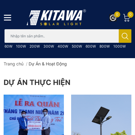
0
0
Bạn cần tìm gì..; Nhập tên sản phẩm..
60W
100W
200W
300W
400W
500W
600W
800W
1000W
Trang chủ
/
Dự Án & Hoạt Động
DỰ ÁN THỰC HIỆN