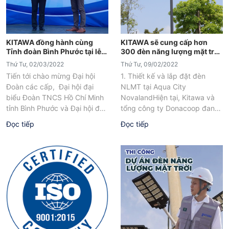
KITAWA đồng hành cùng
KITAWA sẽ cung cấp hơn
Tỉnh đoàn Bình Phước tại lễ
300 đèn năng lượng mặt trời
ra quân tháng Thanh Niên
cho dự án Aqua City
Thứ Tư, 02/03/2022
Thứ Tư, 09/02/2022
2022
Novaland
Tiến tới chào mừng Đại hội
1. Thiết kế và lắp đặt đèn
Đoàn các cấp, Đại hội đại
NLMT tại Aqua City
biểu Đoàn TNCS Hồ Chí Minh
NovalandHiện tại, Kitawa và
tỉnh Bình Phước và Đại hội đại
tổng công ty Donacoop đang
biểu...
tiến hành thỏa thuận những
Đọc tiếp
Đọc tiếp
bước...