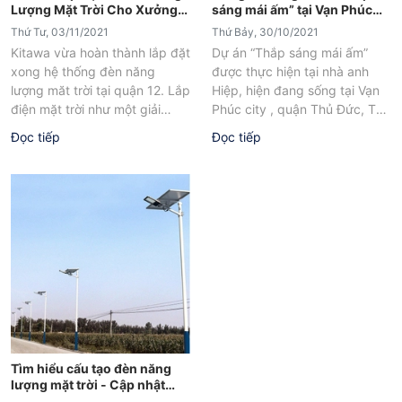
Lượng Mặt Trời Cho Xưởng
sáng mái ấm” tại Vạn Phúc
Sản Xuất Quận 12
city, Thủ Đức
Thứ Tư, 03/11/2021
Thứ Bảy, 30/10/2021
Kitawa vừa hoàn thành lắp đặt
Dự án “Thắp sáng mái ấm”
xong hệ thống đèn năng
được thực hiện tại nhà anh
lượng măt trời tại quận 12. Lắp
Hiệp, hiện đang sống tại Vạn
điện mặt trời như một giải
Phúc city , quận Thủ Đức, TP
pháp giảm...
Hồ Chí...
Đọc tiếp
Đọc tiếp
Tìm hiểu cấu tạo đèn năng
lượng mặt trời - Cập nhật
mẫu đèn mới BC3300 300W