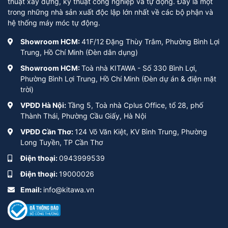
thuật xây dựng, kỹ thuật công nghiệp và tự động. Đây là một
trong những nhà sản xuất độc lập lớn nhất về các bộ phận và
hệ thống máy móc tự động.
Showroom HCM:
41F/12 Đặng Thùy Trâm, Phường Bình Lợi
Trung, Hồ Chí Minh (Đèn dân dụng)
Showroom HCM:
Toà nhà KITAWA - Số 330 Bình Lợi,
Phường Bình Lợi Trung, Hồ Chí Minh (Đèn dự án & điện mặt
trời)
VPĐD Hà Nội:
Tầng 5, Toà nhà Cplus Office, tổ 28, phố
Thành Thái, Phường Cầu Giấy, Hà Nội
VPĐD Cần Thơ:
124 Võ Văn Kiệt, KV Bình Trung, Phường
Long Tuyền, TP Cần Thơ
Điện thoại:
0943999539
Điện thoại:
19000026
Email:
info@kitawa.vn