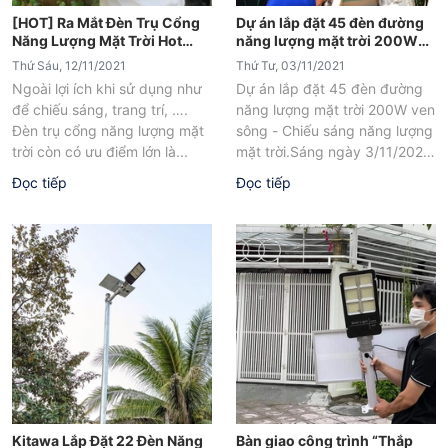
[HOT] Ra Mắt Đèn Trụ Cổng
Dự án lắp đặt 45 đèn đường
Năng Lượng Mặt Trời Hot
năng lượng mặt trời 200W
Năm 2021
ven sông phường An Phú
Thứ Sáu, 12/11/2021
Thứ Tư, 03/11/2021
Đông 3, Quận 12
Ngoài lợi ích khi sử dụng như
Dự án lắp đặt 45 đèn đường
để chiếu sáng, trang trí, ….
năng lượng mặt trời 200W ven
Đèn trụ cổng năng lượng mặt
sông - Chiếu sáng năng lượng
trời còn có ưu điểm lớn là...
mặt trời.Sáng ngày 3/11/2021,
Kitawa đã lắp đặt...
Đọc tiếp
Đọc tiếp
Kitawa Lắp Đặt 22 Đèn Năng
Bàn giao công trình “Thắp