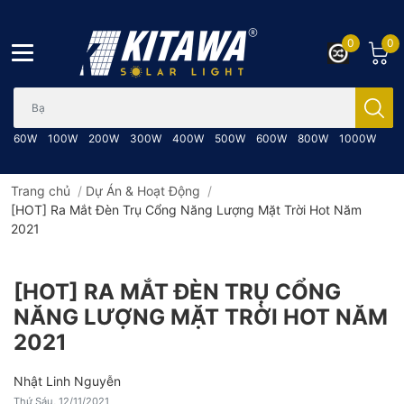
0
0
Bạn cần tìm gì..; Nhập tên sản phẩm..
60W
100W
200W
300W
400W
500W
600W
800W
1000W
Trang chủ
/
Dự Án & Hoạt Động
/
[HOT] Ra Mắt Đèn Trụ Cổng Năng Lượng Mặt Trời Hot Năm
2021
[HOT] RA MẮT ĐÈN TRỤ CỔNG
NĂNG LƯỢNG MẶT TRỜI HOT NĂM
2021
Nhật Linh Nguyễn
Thứ Sáu, 12/11/2021