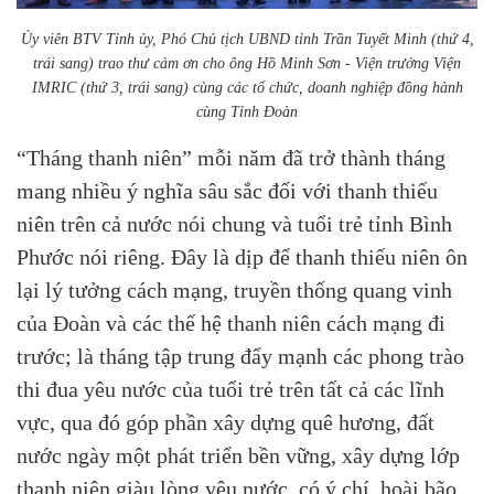
Ủy viên BTV Tỉnh ủy, Phó Chủ tịch UBND tỉnh Trần Tuyết Minh (thứ 4,
trái sang) trao thư cảm ơn cho ông Hồ Minh Sơn - Viện trưởng Viện
IMRIC (thứ 3, trái sang) cùng các tổ chức, doanh nghiệp đồng hành
cùng Tỉnh Đoàn
“Tháng thanh niên” mỗi năm đã trở thành tháng
mang nhiều ý nghĩa sâu sắc đối với thanh thiếu
niên trên cả nước nói chung và tuổi trẻ tỉnh Bình
Phước nói riêng. Đây là dịp để thanh thiếu niên ôn
lại lý tưởng cách mạng, truyền thống quang vinh
của Đoàn và các thế hệ thanh niên cách mạng đi
trước; là tháng tập trung đẩy mạnh các phong trào
thi đua yêu nước của tuổi trẻ trên tất cả các lĩnh
vực, qua đó góp phần xây dựng quê hương, đất
nước ngày một phát triển bền vững, xây dựng lớp
thanh niên giàu lòng yêu nước, có ý chí, hoài bão