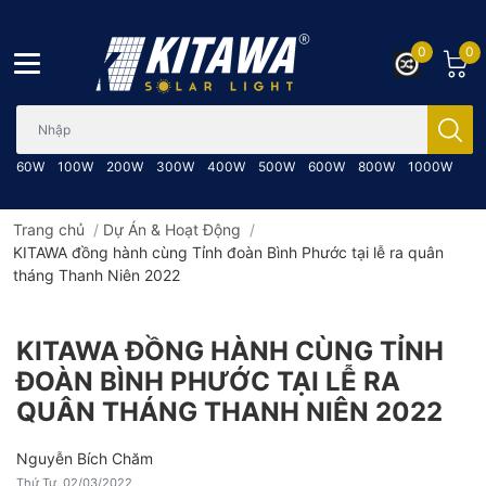
0
0
Bạn cần tìm gì..; Nhập tên sản phẩm..
60W
100W
200W
300W
400W
500W
600W
800W
1000W
Trang chủ
/
Dự Án & Hoạt Động
/
KITAWA đồng hành cùng Tỉnh đoàn Bình Phước tại lễ ra quân
tháng Thanh Niên 2022
KITAWA ĐỒNG HÀNH CÙNG TỈNH
ĐOÀN BÌNH PHƯỚC TẠI LỄ RA
QUÂN THÁNG THANH NIÊN 2022
Nguyễn Bích Chăm
Thứ Tư, 02/03/2022