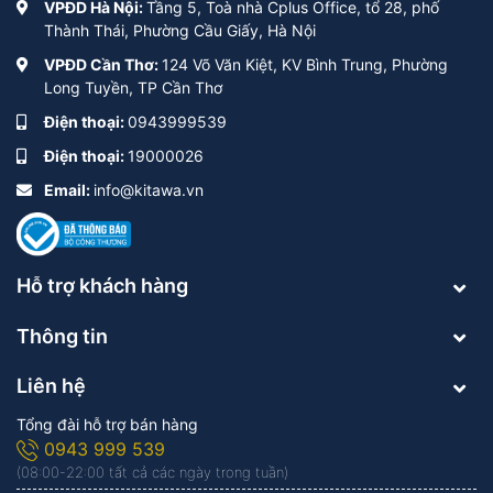
VPĐD Hà Nội:
Tầng 5, Toà nhà Cplus Office, tổ 28, phố
Thành Thái, Phường Cầu Giấy, Hà Nội
VPĐD Cần Thơ:
124 Võ Văn Kiệt, KV Bình Trung, Phường
Long Tuyền, TP Cần Thơ
Điện thoại:
0943999539
Điện thoại:
19000026
Email:
info@kitawa.vn
Hỗ trợ khách hàng
Thông tin
Liên hệ
Tổng đài hỗ trợ bán hàng
0943 999 539
(08:00-22:00 tất cả các ngày trong tuần)