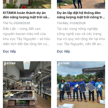
KITAWA hoàn thành dự án
Dự án lắp đặt hệ thống đèn
đèn năng lượng mặt trời sân
năng lượng mặt trời nông trại
vườn UFO 600W tại Đắk Lắk
tại Đắk Lắk
Thứ Tư, 05/08/2026
Thứ Bảy, 01/08/2026
Đắk Lắk – vùng đất cao
Tại các vùng nông nghiệp
nguyên bazan màu mỡ của
công nghệ cao và các trang
khu vực Tây Nguyên – sở hữu
trại có quy mô rộng lớn tại khu
diện tích đất đai rộng lớn cùng
vực Tây Nguyên, vấn đề an
sự...
ninh...
Đọc tiếp
Đọc tiếp