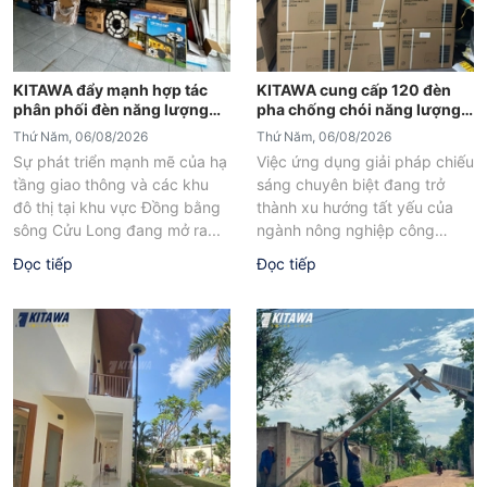
KITAWA đẩy mạnh hợp tác
KITAWA cung cấp 120 đèn
phân phối đèn năng lượng
pha chống chói năng lượng
mặt trời An Giang
mặt trời cho trại tôm Bạc Liêu
Thứ Năm, 06/08/2026
Thứ Năm, 06/08/2026
Sự phát triển mạnh mẽ của hạ
Việc ứng dụng giải pháp chiếu
tầng giao thông và các khu
sáng chuyên biệt đang trở
đô thị tại khu vực Đồng bằng
thành xu hướng tất yếu của
sông Cửu Long đang mở ra...
ngành nông nghiệp công
nghệ cao tại các tỉnh...
Đọc tiếp
Đọc tiếp