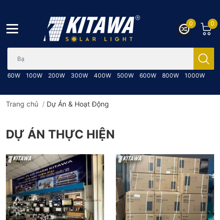
0
0
Bạn cần tìm gì..; Nhập tên sản phẩm..
60W
100W
200W
300W
400W
500W
600W
800W
1000W
Trang chủ
/
Dự Án & Hoạt Động
DỰ ÁN THỰC HIỆN