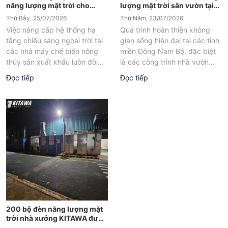
năng lượng mặt trời cho
lượng mặt trời sân vườn tại
Công ty Vạn Đức Tiền Giang
Bình Phước
Thứ Bảy, 25/07/2026
Thứ Năm, 23/07/2026
Việc nâng cấp hệ thống hạ
Quá trình hoàn thiện không
tầng chiếu sáng ngoài trời tại
gian sống hiện đại tại các tỉnh
các nhà máy chế biến nông
miền Đông Nam Bộ, đặc biệt
thủy sản xuất khẩu luôn đòi
là các công trình nhà vườn
hỏi những...
quy mô...
Đọc tiếp
Đọc tiếp
200 bộ đèn năng lượng mặt
trời nhà xưởng KITAWA được
lắp đặt tại Hợp Trí Summit