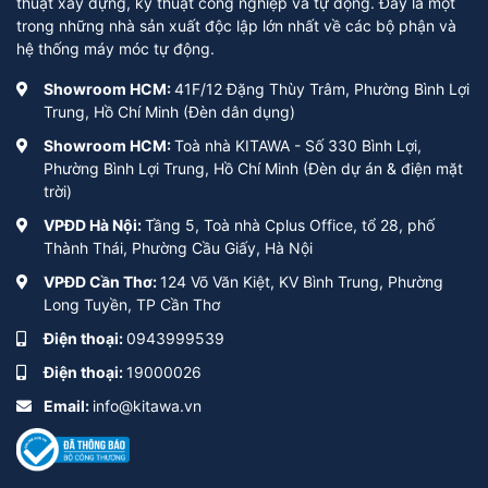
thuật xây dựng, kỹ thuật công nghiệp và tự động. Đây là một
trong những nhà sản xuất độc lập lớn nhất về các bộ phận và
hệ thống máy móc tự động.
Showroom HCM:
41F/12 Đặng Thùy Trâm, Phường Bình Lợi
Trung, Hồ Chí Minh (Đèn dân dụng)
Showroom HCM:
Toà nhà KITAWA - Số 330 Bình Lợi,
Phường Bình Lợi Trung, Hồ Chí Minh (Đèn dự án & điện mặt
trời)
VPĐD Hà Nội:
Tầng 5, Toà nhà Cplus Office, tổ 28, phố
Thành Thái, Phường Cầu Giấy, Hà Nội
VPĐD Cần Thơ:
124 Võ Văn Kiệt, KV Bình Trung, Phường
Long Tuyền, TP Cần Thơ
Điện thoại:
0943999539
Điện thoại:
19000026
Email:
info@kitawa.vn