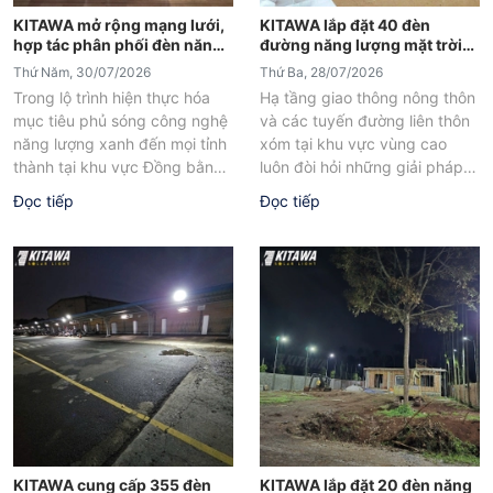
KITAWA mở rộng mạng lưới,
KITAWA lắp đặt 40 đèn
hợp tác phân phối đèn năng
đường năng lượng mặt trời
lượng mặt trời tại Sóc Trăng
tại xã Đạ K'Nàng Lâm Đồng
Thứ Năm, 30/07/2026
Thứ Ba, 28/07/2026
Trong lộ trình hiện thực hóa
Hạ tầng giao thông nông thôn
mục tiêu phủ sóng công nghệ
và các tuyến đường liên thôn
năng lượng xanh đến mọi tỉnh
xóm tại khu vực vùng cao
thành tại khu vực Đồng bằng
luôn đòi hỏi những giải pháp
sông Cửu...
chiếu sáng...
Đọc tiếp
Đọc tiếp
KITAWA cung cấp 355 đèn
KITAWA lắp đặt 20 đèn năng