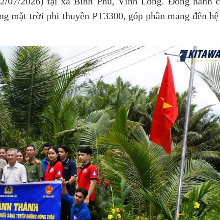
12/07/2026) tại xã Bình Phú, Vĩnh Long. Đồng hành 
ợng mặt trời phi thuyền PT3300, góp phần mang đến hệ