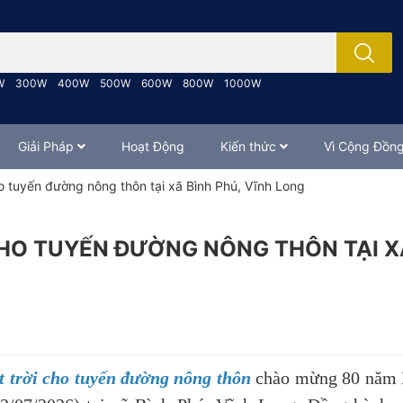
; Nhập tên sản phẩm..
W
300W
400W
500W
600W
800W
1000W
Giải Pháp
Hoạt Động
Kiến thức
Vì Cộng Đồn
o tuyến đường nông thôn tại xã Bình Phú, Vĩnh Long
HO TUYẾN ĐƯỜNG NÔNG THÔN TẠI X
t trời cho tuyến đường nông thôn
chào mừng 80 năm 