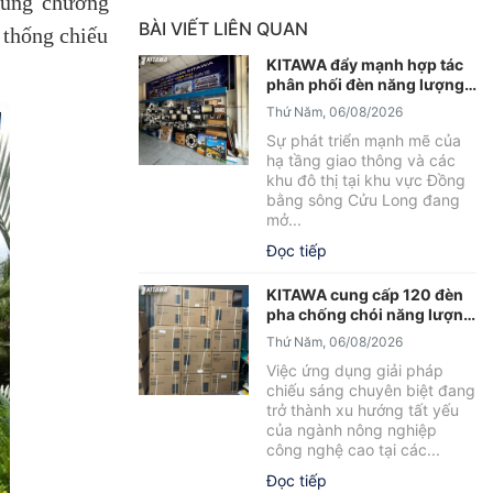
cùng chương
BÀI VIẾT LIÊN QUAN
 thống chiếu
KITAWA đẩy mạnh hợp tác
phân phối đèn năng lượng
mặt trời An Giang
Thứ Năm, 06/08/2026
Sự phát triển mạnh mẽ của
hạ tầng giao thông và các
khu đô thị tại khu vực Đồng
bằng sông Cửu Long đang
mở...
Đọc tiếp
KITAWA cung cấp 120 đèn
pha chống chói năng lượng
mặt trời cho trại tôm Bạc
Thứ Năm, 06/08/2026
Liêu
Việc ứng dụng giải pháp
chiếu sáng chuyên biệt đang
trở thành xu hướng tất yếu
của ngành nông nghiệp
công nghệ cao tại các...
Đọc tiếp