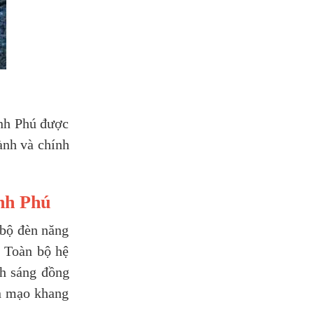
ình Phú được
ành và chính
ình Phú
 bộ đèn năng
. Toàn bộ hệ
nh sáng đồng
ện mạo khang