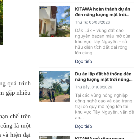
KITAWA hoàn thành dự án
đèn năng lượng mặt trời
sân vườn UFO 600W tại
Thứ Tư, 05/08/2026
Đắk Lắk
Đắk Lắk – vùng đất cao
nguyên bazan màu mỡ của
khu vực Tây Nguyên – sở
hữu diện tích đất đai rộng
lớn cùng...
Đọc tiếp
Dự án lắp đặt hệ thống đèn
năng lượng mặt trời nông
ng quá trình
trại tại Đắk Lắk
Thứ Bảy, 01/08/2026
êm gặp nhiều
Tại các vùng nông nghiệp
công nghệ cao và các trang
trại có quy mô rộng lớn tại
khu vực Tây Nguyên, vấn đề
hạn chế trên
an...
 cũng là một
Đọc tiếp
 và hiện đại
KITAWA mở rộng mạng