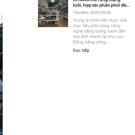
lưới, hợp tác phân phối đèn
năng lượng mặt trời tại Sóc
Thứ Năm, 30/07/2026
Trăng
Trong lộ trình hiện thực hóa
mục tiêu phủ sóng công
nghệ năng lượng xanh đến
mọi tỉnh thành tại khu vực
Đồng bằng sông...
Đọc tiếp