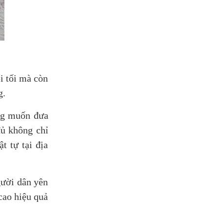
i tối mà còn
g.
ng muốn đưa
đủ không chỉ
t tự tại địa
gười dân yên
cao hiệu quả