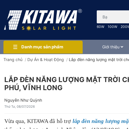
Bạn cần tìm gì..
60W
100W
200
Danh mục sản phẩm
Giới thiệu
Trang chủ
/
Dự Án & Hoạt Động
/
Lắp đèn năng lượng mặt trời ch
LẮP ĐÈN NĂNG LƯỢNG MẶT TRỜI C
PHÚ, VĨNH LONG
Nguyễn Như Quỳnh
Thứ Tư, 08/07/2026
Vừa qua, KITAWA đã hỗ trợ
lắp đèn năng lượng mặ