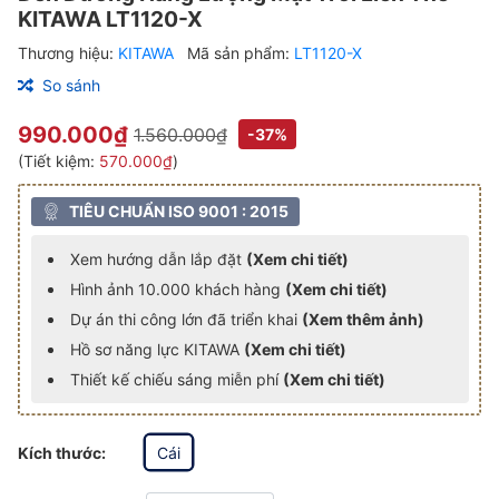
KITAWA LT1120-X
Thương hiệu:
KITAWA
Mã sản phẩm:
LT1120-X
So sánh
990.000₫
1.560.000₫
-37%
(Tiết kiệm:
570.000₫
)
TIÊU CHUẨN ISO 9001 : 2015
Xem hướng dẫn lắp đặt
(Xem chi tiết)
Hình ảnh 10.000 khách hàng
(Xem chi tiết)
Dự án thi công lớn đã triển khai
(Xem thêm ảnh)
Hồ sơ năng lực KITAWA
(Xem chi tiết)
Thiết kế chiếu sáng miễn phí
(Xem chi tiết)
Kích thước:
Cái