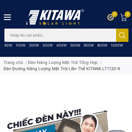
0
0
Bạn cần tìm gì..; Nhập tên sản phẩm..
60W
100W
200W
300W
400W
500W
600W
800W
1000W
Trang chủ
/
Đèn Năng Lượng Mặt Trời Tổng Hợp
/
Đèn Đường Năng Lượng Mặt Trời Liền Thể KITAWA LT1120-X