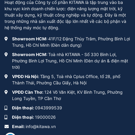
Hoạt động của Công ty cổ phần KITAWA là tập trung vào ba
khu vực kinh doanh chiến lược: điện năng lượng mặt trời, kỹ
thuật xây dựng, kỹ thuật công nghiệp và tự động. Đây là một
trong những nhà sản xuất độc lập lớn nhất về các bộ phận và
hệ thống máy móc tự động.
Showroom HCM:
41F/12 Đặng Thùy Trâm, Phường Bình Lợi
Trung, Hồ Chí Minh (Đèn dân dụng)
Showroom HCM:
Toà nhà KITAWA - Số 330 Bình Lợi,
Phường Bình Lợi Trung, Hồ Chí Minh (Đèn dự án & điện mặt
trời)
VPĐD Hà Nội:
Tầng 5, Toà nhà Cplus Office, tổ 28, phố
Thành Thái, Phường Cầu Giấy, Hà Nội
VPĐD Cần Thơ:
124 Võ Văn Kiệt, KV Bình Trung, Phường
Long Tuyền, TP Cần Thơ
Điện thoại:
0943999539
Điện thoại:
19000026
Email:
info@kitawa.vn