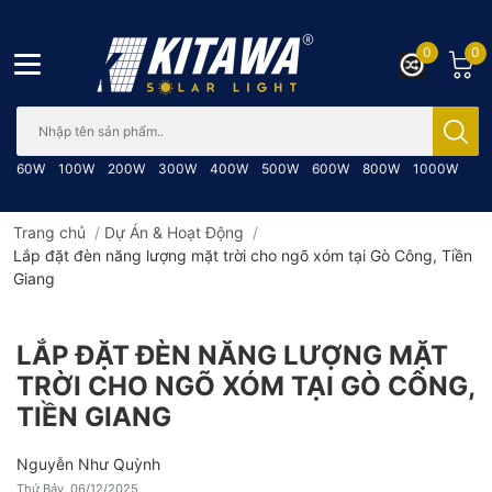
0
0
Bạn cần tìm gì..; Nhập tên sản phẩm..
60W
100W
200W
300W
400W
500W
600W
800W
1000W
Trang chủ
/
Dự Án & Hoạt Động
/
Lắp đặt đèn năng lượng mặt trời cho ngõ xóm tại Gò Công, Tiền
Giang
LẮP ĐẶT ĐÈN NĂNG LƯỢNG MẶT
TRỜI CHO NGÕ XÓM TẠI GÒ CÔNG,
TIỀN GIANG
Nguyễn Như Quỳnh
Thứ Bảy, 06/12/2025