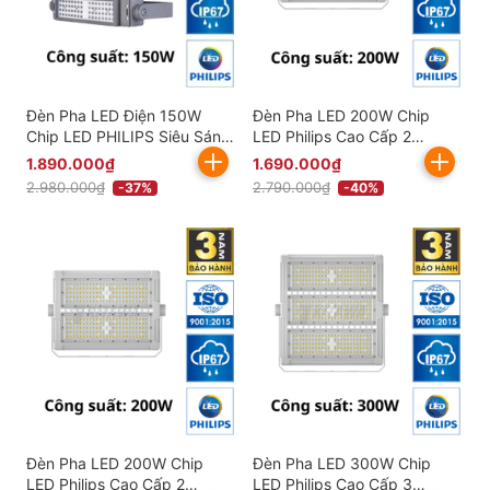
Đèn Pha LED Điện 150W
Đèn Pha LED 200W Chip
Chip LED PHILIPS Siêu Sáng
LED Philips Cao Cấp 2
KITAWA - AC.DP07.150
Khoang KITAWA -
1.890.000₫
1.690.000₫
AC.DP05.200
2.980.000₫
2.790.000₫
-37%
-40%
Đèn Pha LED 200W Chip
Đèn Pha LED 300W Chip
LED Philips Cao Cấp 2
LED Philips Cao Cấp 3