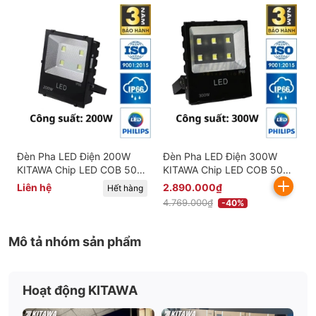
Đèn Pha LED Điện 200W
Đèn Pha LED Điện 300W
KITAWA Chip LED COB 5054
KITAWA Chip LED COB 5054
- AC.DP03.200
- AC.DP03.300
Liên hệ
2.890.000₫
Hết hàng
4.769.000₫
-40%
Mô tả nhóm sản phẩm
Hoạt động KITAWA