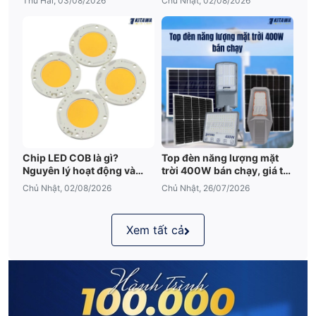
Thứ Hai, 03/08/2026
Chủ Nhật, 02/08/2026
Chip LED COB là gì?
Top đèn năng lượng mặt
Nguyên lý hoạt động và
trời 400W bán chạy, giá tốt
những điều cần biết
2026
Chủ Nhật, 02/08/2026
Chủ Nhật, 26/07/2026
Xem tất cả