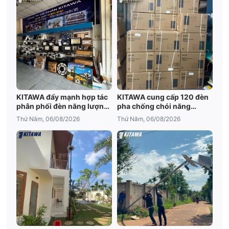
KITAWA đẩy mạnh hợp tác
KITAWA cung cấp 120 đèn
phân phối đèn năng lượng
pha chống chói năng
mặt trời An Giang
lượng mặt trời cho trại tôm
Thứ Năm, 06/08/2026
Thứ Năm, 06/08/2026
Bạc Liêu