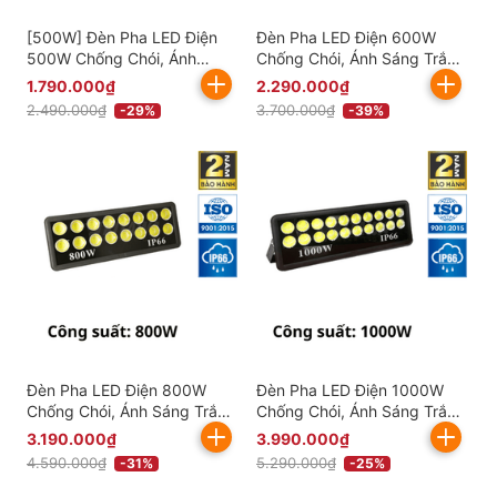
[500W] Đèn Pha LED Điện
Đèn Pha LED Điện 600W
500W Chống Chói, Ánh
Chống Chói, Ánh Sáng Trắng
Sáng Trắng AC.DP01.500
AC.DP01.600
1.790.000₫
2.290.000₫
2.490.000₫
3.700.000₫
-29%
-39%
Đèn Pha LED Điện 800W
Đèn Pha LED Điện 1000W
Chống Chói, Ánh Sáng Trắng
Chống Chói, Ánh Sáng Trắng
AC.DP01.800
AC.DP01.1000
3.190.000₫
3.990.000₫
4.590.000₫
5.290.000₫
-31%
-25%