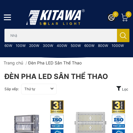
0
0
Bạn cần tìm gì..; Nhập tên sản phẩm..
60W
100W
200W
300W
400W
500W
600W
800W
1000W
Trang chủ
/
Đèn Pha LED Sân Thể Thao
ĐÈN PHA LED SÂN THỂ THAO
Sắp xếp:
Thứ tự
Lọc