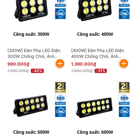
[300W] Đèn Pha LED Điện
[400W] Đèn Pha LED Điện
300W Chống Chói, Ánh
400W Chống Chói, Ánh
Sáng Trắng AC.DP01.300
Sáng Trắng AC.DP01.400
990.000₫
1.390.000₫
1.690.000₫
1.990.000₫
-42%
-31%