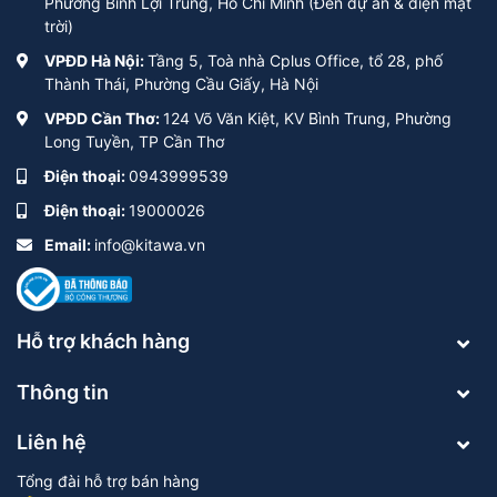
Phường Bình Lợi Trung, Hồ Chí Minh (Đèn dự án & điện mặt
trời)
VPĐD Hà Nội:
Tầng 5, Toà nhà Cplus Office, tổ 28, phố
Thành Thái, Phường Cầu Giấy, Hà Nội
VPĐD Cần Thơ:
124 Võ Văn Kiệt, KV Bình Trung, Phường
Long Tuyền, TP Cần Thơ
Điện thoại:
0943999539
Điện thoại:
19000026
Email:
info@kitawa.vn
Hỗ trợ khách hàng
Thông tin
Liên hệ
Tổng đài hỗ trợ bán hàng