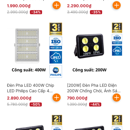
Khoang KITAWA -
Khoang KITAWA -
1.990.000₫
2.290.000₫
AC.DP05.200P
AC.DP05.300
2.990.000₫
3.490.000₫
-34%
-35%
Đèn Pha LED 400W Chip
[200W] Đèn Pha LED Điện
LED Philips Cao Cấp 4
200W Chống Chói, Ánh Sáng
Khoang KITAWA -
Trắng AC.DP01.200
2.890.000₫
790.000₫
AC.DP05.400
5.780.000₫
1.390.000₫
-50%
-44%