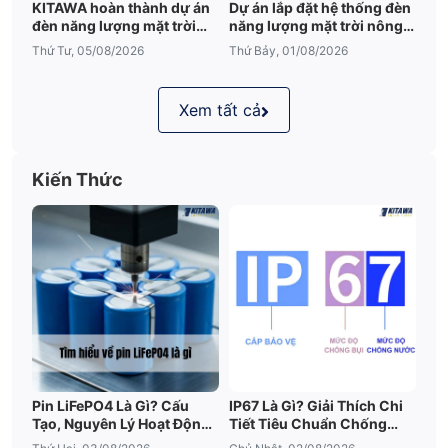
KITAWA hoàn thành dự án
Dự án lắp đặt hệ thống đèn
đèn năng lượng mặt trời
năng lượng mặt trời nông
sân vườn UFO 600W tại
trại tại Đắk Lắk
Thứ Tư, 05/08/2026
Thứ Bảy, 01/08/2026
Đắk Lắk
Xem tất cả
Kiến Thức
Pin LiFePO4 Là Gì? Cấu
IP67 Là Gì? Giải Thích Chi
Tạo, Nguyên Lý Hoạt Động
Tiết Tiêu Chuẩn Chống
Và Ưu Điểm Nổi Bật
Nước IP67