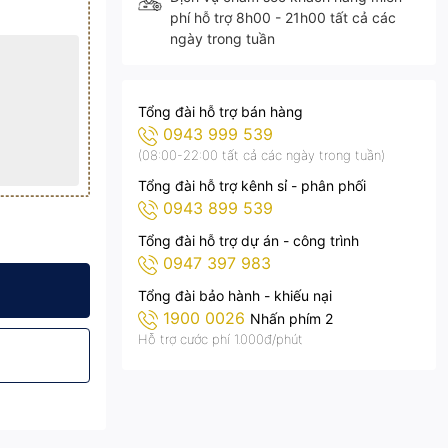
phí hỗ trợ 8h00 - 21h00 tất cả các
ngày trong tuần
Tổng đài hỗ trợ bán hàng
0943 999 539
(08:00-22:00 tất cả các ngày trong tuần)
Tổng đài hỗ trợ kênh sỉ - phân phối
0943 899 539
Tổng đài hỗ trợ dự án - công trình
0947 397 983
00
4 - AC.DP03.300
ip LED COB 5054 - AC.DP03.300
Tổng đài bảo hành - khiếu nại
1900 0026
Nhấn phím 2
Hỗ trợ cước phí 1.000đ/phút