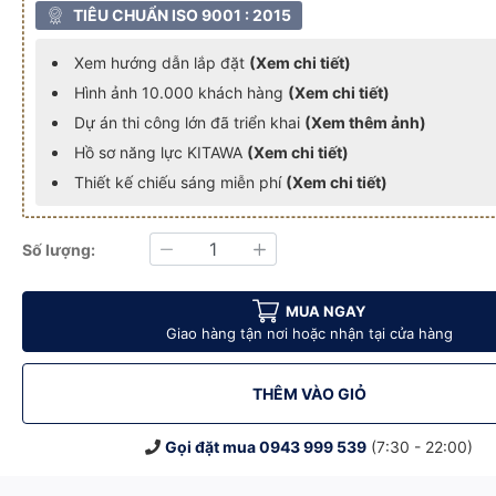
TIÊU CHUẨN ISO 9001 : 2015
Xem hướng dẫn lắp đặt
(Xem chi tiết)
Hình ảnh 10.000 khách hàng
(Xem chi tiết)
Dự án thi công lớn đã triển khai
(Xem thêm ảnh)
Hồ sơ năng lực KITAWA
(Xem chi tiết)
Thiết kế chiếu sáng miễn phí
(Xem chi tiết)
Số lượng:
Giảm
Tăng
03.300
 5054 - AC.DP03.300
A Chip LED COB 5054 - AC.DP03.300
iện 300W KITAWA Chip LED COB 5054 - AC.DP03.300
Đèn Pha LED Điện 300W KITAWA Chip LED COB 5054 - AC.DP03.3
Đèn Pha LED Điện 300W KITAWA Chip LED COB 505
Đèn Pha LED Điện 300W KITAWA Ch
MUA NGAY
Giao hàng tận nơi hoặc nhận tại cửa hàng
THÊM VÀO GIỎ
Gọi đặt mua
0943 999 539
(7:30 - 22:00)