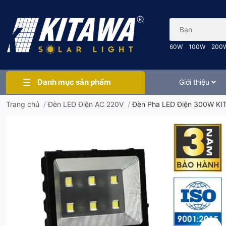
Bạn cần tìm gì..
60W
100W
200
Danh mục sản phẩm
Giới thiệu
Trang chủ
/
Đèn LED Điện AC 220V
/
Đèn Pha LED Điện 300W KI