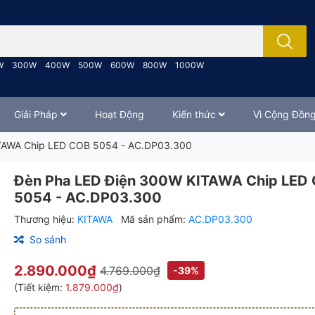
; Nhập tên sản phẩm..
W
300W
400W
500W
600W
800W
1000W
Giải Pháp
Hoạt Động
Kiến thức
Vì Cộng Đồn
TAWA Chip LED COB 5054 - AC.DP03.300
Đèn Pha LED Điện 300W KITAWA Chip LED
5054 - AC.DP03.300
Thương hiệu:
KITAWA
Mã sản phẩm:
AC.DP03.300
So sánh
2.890.000₫
4.769.000₫
-39%
(Tiết kiệm:
1.879.000₫
)