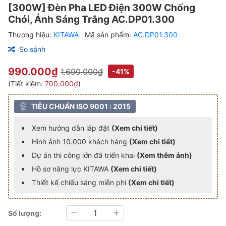
[300W] Đèn Pha LED Điện 300W Chống
Chói, Ánh Sáng Trắng AC.DP01.300
Thương hiệu:
KITAWA
Mã sản phẩm:
AC.DP01.300
So sánh
990.000₫
1.690.000₫
-41%
(Tiết kiệm:
700.000₫
)
TIÊU CHUẨN ISO 9001 : 2015
Xem hướng dẫn lắp đặt
(Xem chi tiết)
Hình ảnh 10.000 khách hàng
(Xem chi tiết)
Dự án thi công lớn đã triển khai
(Xem thêm ảnh)
Hồ sơ năng lực KITAWA
(Xem chi tiết)
Thiết kế chiếu sáng miễn phí
(Xem chi tiết)
Số lượng:
Giảm
Tăng