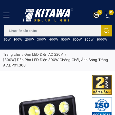
0
0
Bạn cần tìm gì..; Nhập tên sản phẩm..
60W
100W
200W
300W
400W
500W
600W
800W
1000W
Trang chủ
/
Đèn LED Điện AC 220V
/
[300W] Đèn Pha LED Điện 300W Chống Chói, Ánh Sáng Trắng
AC.DP01.300