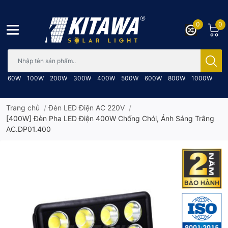
0
0
Bạn cần tìm gì..; Nhập tên sản phẩm..
60W
100W
200W
300W
400W
500W
600W
800W
1000W
Trang chủ
/
Đèn LED Điện AC 220V
/
[400W] Đèn Pha LED Điện 400W Chống Chói, Ánh Sáng Trắng
AC.DP01.400