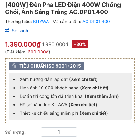
[400W] Đèn Pha LED Điện 400W Chống
Chói, Ánh Sáng Trắng AC.DP01.400
Thương hiệu:
KITAWA
Mã sản phẩm:
AC.DP01.400
So sánh
1.390.000₫
1.990.000₫
-30%
(Tiết kiệm:
600.000₫
)
TIÊU CHUẨN ISO 9001 : 2015
Xem hướng dẫn lắp đặt
(Xem chi tiết)
Hình ảnh 10.000 khách hàng
(Xem chi tiết)
Dự án thi công lớn đã triển khai
(Xem thêm ảnh)
Hồ sơ năng lực KITAWA
(Xem chi tiết)
Thiết kế chiếu sáng miễn phí
(Xem chi tiết)
Số lượng:
Giảm
Tăng