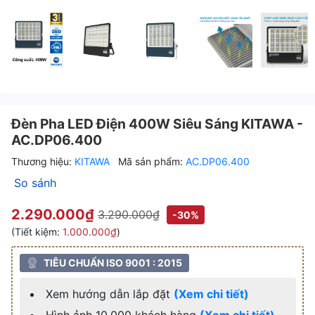
Đèn Pha LED Điện 400W Siêu Sáng KITAWA - 
Đèn Pha LED Điện 400W Siêu Sáng
Đèn Pha LED Điện 400
Đèn Pha LE
Đèn Pha LED Điện 400W Siêu Sáng KITAWA -
AC.DP06.400
Thương hiệu:
KITAWA
Mã sản phẩm:
AC.DP06.400
So sánh
2.290.000₫
3.290.000₫
-30%
(Tiết kiệm:
1.000.000₫
)
TIÊU CHUẨN ISO 9001 : 2015
Xem hướng dẫn lắp đặt
(Xem chi tiết)