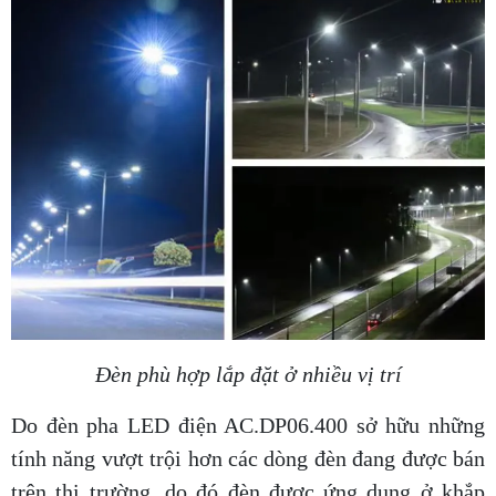
Đèn phù hợp lắp đặt ở nhiều vị trí
Do đèn pha LED điện AC.DP06.400 sở hữu những
tính năng vượt trội hơn các dòng đèn đang được bán
trên thị trường, do đó đèn được ứng dụng ở khắp