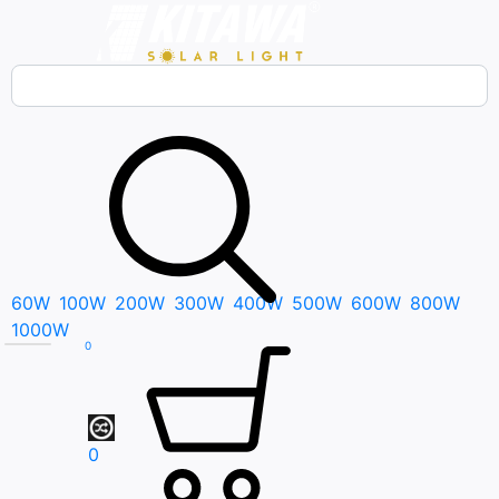
Bạn cần tìm gì..; Nhập tên sản phẩm..
60W
100W
200W
300W
400W
500W
600W
800W
1000W
0
0